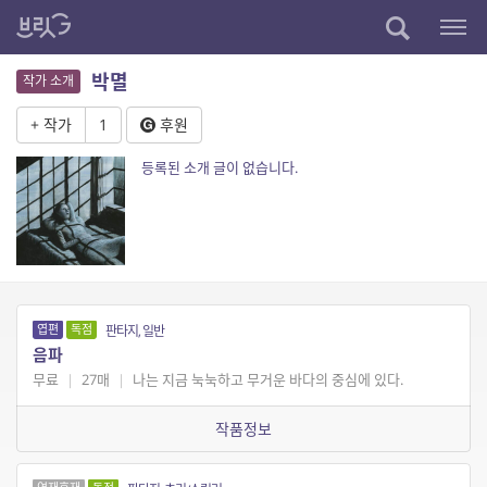
박멸
작가 소개
+ 작가
1
후원
등록된 소개 글이 없습니다.
엽편
독점
판타지, 일반
음파
무료
|
27매
|
나는 지금 눅눅하고 무거운 바다의 중심에 있다.
작품정보