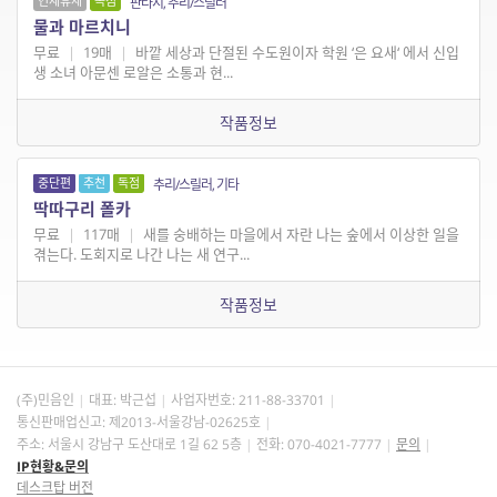
연재휴재
독점
판타지, 추리/스릴러
물과 마르치니
무료
|
19매
|
바깥 세상과 단절된 수도원이자 학원 ‘은 요새‘ 에서 신입
생 소녀 아문센 로알은 소통과 현...
작품정보
중단편
추천
독점
추리/스릴러, 기타
딱따구리 폴카
무료
|
117매
|
새를 숭배하는 마을에서 자란 나는 숲에서 이상한 일을
겪는다. 도회지로 나간 나는 새 연구...
작품정보
(주)민음인
대표: 박근섭
사업자번호:
211-88-33701
통신판매업신고: 제2013-서울강남-02625호
주소: 서울시 강남구 도산대로 1길 62 5층
전화: 070-4021-7777
문의
IP현황&문의
데스크탑 버전