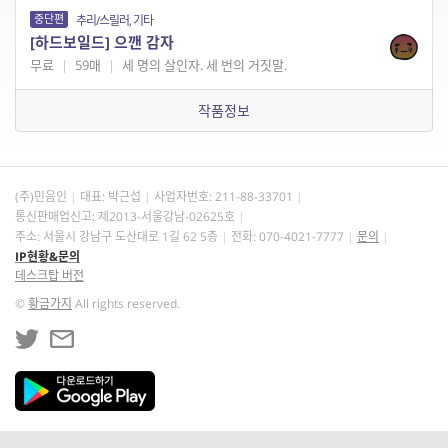
중단편
추리/스릴러, 기타
[하드보일드] 으깬 감자
무료
|
59매
|
세 명의 살인자. 세 번의 거짓말.
작품정보
(주)민음인
대표: 박근섭
사업자번호:
211-88-33701
통신판매업신고: 제2013-서울강남-02625호
주소: 서울시 강남구 도산대로 1길 62 5층
전화: 070-4021-7777
문의
IP현황&문의
데스크탑 버전
©
황금가지
All rights reserved.