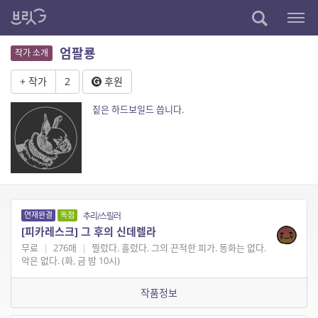
엄팔룡
작가 소개
+ 작가
2
후원
짙은 하드보일드 씁니다.
연재완결
독점
추리/스릴러
[피카레스크] 그 후의 신데렐라
무료
|
276매
|
찔렀다. 흘렀다. 그의 끈적한 피가. 동화는 없다.
악은 없다. (화, 금 밤 10시)
작품정보