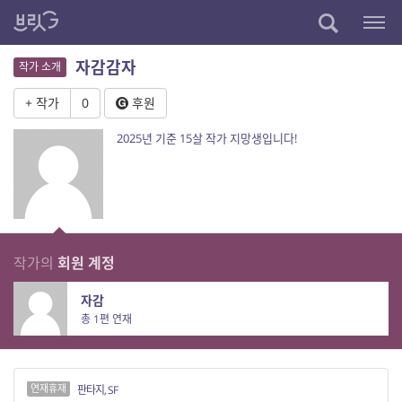
자감감자
작가 소개
+ 작가
0
후원
2025년 기준 15살 작가 지망생입니다!
작가의
회원 계정
자감
총 1편 연재
연재휴재
판타지, SF