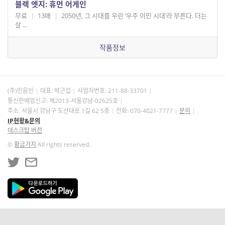
블렉 엣지: 휴먼 어게인
무료
|
13매
|
2050년, 그 시대를 우린 ‘우주 이민 시대’라 부른다. 더는
살 ...
작품정보
(주)민음인
대표: 박근섭
사업자번호:
211-88-33701
통신판매업신고: 제2013-서울강남-02625호
주소: 서울시 강남구 도산대로 1길 62 5층
전화: 070-4021-7777
문의
IP현황&문의
데스크탑 버전
©
황금가지
All rights reserved.