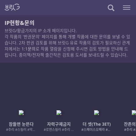
IP현황&문의
브릿G/황금가지의 IP 소개 페이지입니다.
각 작품의 '판권문의' 페이지를 통해 개별 작품에 대한 문의를 보낼 수 있
습니다. 2차 판권 검토를 위해 브릿G 유료 작품의 검토가 필요하신 관계
자께서는
1:1문의
로 작품 열람을 신청해 주시면 검토 방법을 안내해 드
립니다. 종이책/전자책 출간작은 검토용 도서를 보내드릴 수 있습니다.
잠들면 눈뜬다
자력구제금지
더 셋(The 3ET)
잔존의
#추리 #스릴러 #악인 #로드레이지
#로맨스릴러 #추리 #여성서사 #사적제재
#스페이스오페라 #우주활극
#추리 