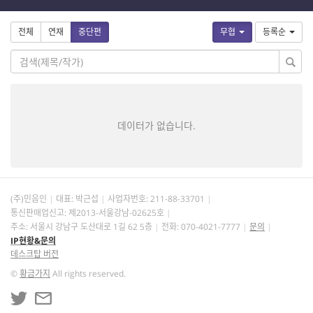
전체
연재
중단편
무협
등록순
데이터가 없습니다.
(주)민음인
대표: 박근섭
사업자번호:
211-88-33701
통신판매업신고: 제2013-서울강남-02625호
주소: 서울시 강남구 도산대로 1길 62 5층
전화: 070-4021-7777
문의
IP현황&문의
데스크탑 버전
©
황금가지
All rights reserved.