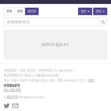
전체
연재
중단편
일반
랜덤
데이터가 없습니다.
(주)민음인
대표: 박근섭
사업자번호:
211-88-33701
통신판매업신고: 제2013-서울강남-02625호
주소: 서울시 강남구 도산대로 1길 62 5층
전화: 070-4021-7777
문의
IP현황&문의
데스크탑 버전
©
황금가지
All rights reserved.