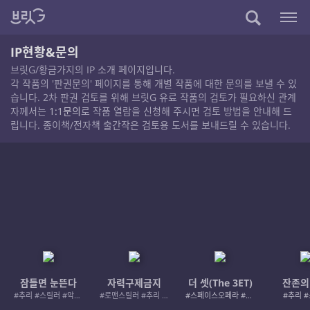
IP현황&문의
브릿G/황금가지의 IP 소개 페이지입니다.
각 작품의 '판권문의' 페이지를 통해 개별 작품에 대한 문의를 보낼 수 있
습니다. 2차 판권 검토를 위해 브릿G 유료 작품의 검토가 필요하신 관계
자께서는
1:1문의
로 작품 열람을 신청해 주시면 검토 방법을 안내해 드
립니다. 종이책/전자책 출간작은 검토용 도서를 보내드릴 수 있습니다.
잠들면 눈뜬다
자력구제금지
더 셋(The 3ET)
잔존의
#추리 #스릴러 #악인 #로드레이지
#로맨스릴러 #추리 #여성서사 #사적제재
#스페이스오페라 #우주활극
#추리 