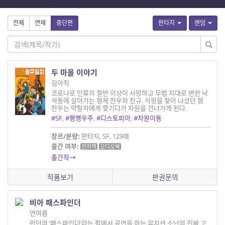
전체
연재
중단편
판타지
랜덤
두 마을 이야기
김아직
코로나로 인류의 절반 이상이 사망하고 무법 지대로 변한 낙
석동에 살아가는 형제 찬우와 찬규. 식량을 찾아 나섰던 형
찬우는 약탈자에게 쫓기다가 차원을 건너가게 된다.
#SF
,
#평행우주
,
#디스토피아
,
#차원이동
장르/분량:
판타지, SF, 129매
출간 여부:
전자책
오디오북
출간작→
작품보기
판권문의
비아 패스파인더
연여름
런던의 ‘패스파인더’라는 펍에서 공연을 하는 뮤지션 소난의 진짜 고