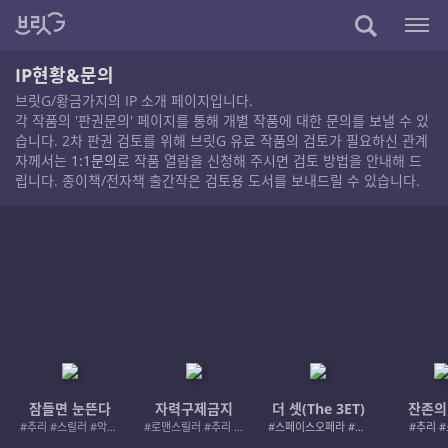
IP현황&문의
브릿G/황금가지의 IP 소개 페이지입니다.
각 작품의 '판권문의' 페이지를 통해 개별 작품에 대한 문의를 보낼 수 있
습니다. 2차 판권 검토를 위해 브릿G 유료 작품의 검토가 필요하신 관계
자께서는
1:1문의
로 작품 열람을 신청해 주시면 검토 방법을 안내해 드
립니다. 종이책/전자책 출간작은 검토용 도서를 보내드릴 수 있습니다.
잠들면 눈뜬다
자력구제금지
더 셋(The 3ET)
잔존의
#추리 #스릴러 #악인 #로드레이지
#로맨스릴러 #추리 #여성서사 #사적제재
#스페이스오페라 #우주활극
#추리 