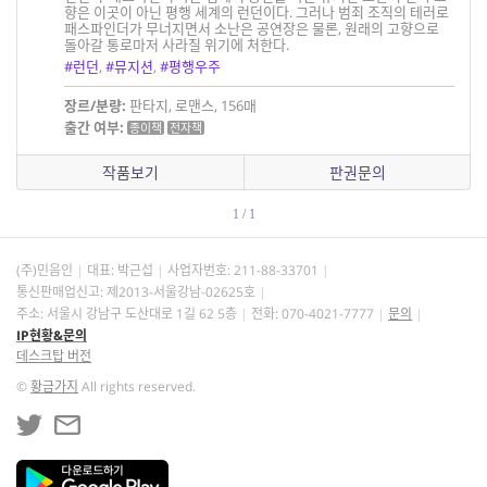
향은 이곳이 아닌 평행 세계의 런던이다. 그러나 범죄 조직의 테러로
패스파인더가 무너지면서 소난은 공연장은 물론, 원래의 고향으로
돌아갈 통로마저 사라질 위기에 처한다.
#런던
,
#뮤지션
,
#평행우주
장르/분량:
판타지, 로맨스, 156매
출간 여부:
종이책
전자책
작품보기
판권문의
1 / 1
(주)민음인
대표: 박근섭
사업자번호:
211-88-33701
통신판매업신고: 제2013-서울강남-02625호
주소: 서울시 강남구 도산대로 1길 62 5층
전화: 070-4021-7777
문의
IP현황&문의
데스크탑 버전
©
황금가지
All rights reserved.