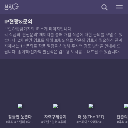
IP현황&문의
브릿G/황금가지의 IP 소개 페이지입니다.
각 작품의 '판권문의' 페이지를 통해 개별 작품에 대한 문의를 보낼 수 있
습니다. 2차 판권 검토를 위해 브릿G 유료 작품의 검토가 필요하신 관계
자께서는
1:1문의
로 작품 열람을 신청해 주시면 검토 방법을 안내해 드
립니다. 종이책/전자책 출간작은 검토용 도서를 보내드릴 수 있습니다.
잠들면 눈뜬다
자력구제금지
더 셋(The 3ET)
잔존의
#추리 #스릴러 #악인 #로드레이지
#로맨스릴러 #추리 #여성서사 #사적제재
#스페이스오페라 #우주활극
#추리 