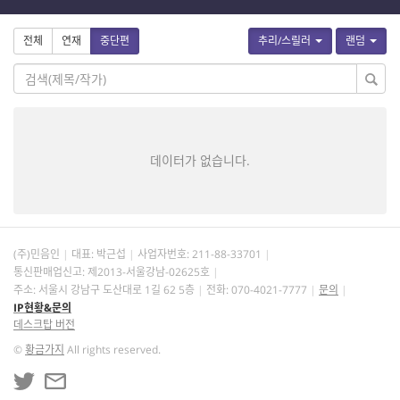
전체
연재
중단편
추리/스릴러
랜덤
데이터가 없습니다.
(주)민음인
대표: 박근섭
사업자번호:
211-88-33701
통신판매업신고: 제2013-서울강남-02625호
주소: 서울시 강남구 도산대로 1길 62 5층
전화: 070-4021-7777
문의
IP현황&문의
데스크탑 버전
©
황금가지
All rights reserved.