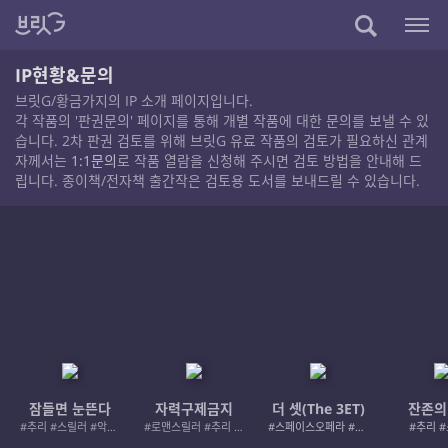
IP현황&문의
브릿G/황금가지의 IP 소개 페이지입니다.
각 작품의 '판권문의' 페이지를 통해 개별 작품에 대한 문의를 보낼 수 있
습니다. 2차 판권 검토를 위해 브릿G 유료 작품의 검토가 필요하신 관계
자께서는
1:1문의
로 작품 열람을 신청해 주시면 검토 방법을 안내해 드
립니다. 종이책/전자책 출간작은 검토용 도서를 보내드릴 수 있습니다.
잠들면 눈뜬다
자력구제금지
더 셋(The 3ET)
잔존의
#추리 #스릴러 #악인 #로드레이지
#로맨스릴러 #추리 #여성서사 #사적제재
#스페이스오페라 #우주활극
#추리 