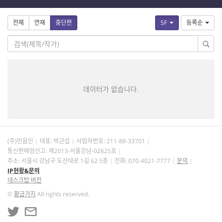
전체
연재
중단편
SF
등록순
데이터가 없습니다.
(주)민음인
대표: 박근섭
사업자번호:
211-88-33701
통신판매업신고: 제2013-서울강남-02625호
주소: 서울시 강남구 도산대로 1길 62 5층
전화: 070-4021-7777
문의
IP현황&문의
데스크탑 버전
©
황금가지
All rights reserved.