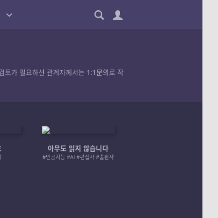
품의 검토가 필요하신 관계자께서는
1:1문의
로 작
호
아무도 읽지 않습니다
엄마 A 그리고 좀비
러
#인공지능 #AI #편집자 #출판사
#좀비 #모녀 #재난 #성장물