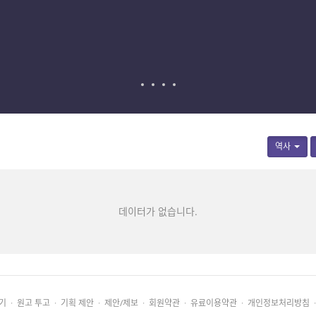
역사
데이터가 없습니다.
기
·
원고 투고
·
기획 제안
·
제안/제보
·
회원약관
·
유료이용약관
·
개인정보처리방침
·