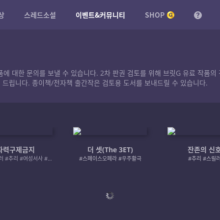
상
스레드소설
이벤트&커뮤니티
SHOP
작품에 대한 문의를 보낼 수 있습니다. 2차 판권 검토를 위해 브릿G 유료 작
 드립니다. 종이책/전자책 출간작은 검토용 도서를 보내드릴 수 있습니다.
자력구제금지
더 셋(The 3ET)
잔존의 신
#로맨스릴러 #추리 #여성서사 #사적제재
#스페이스오페라 #우주활극
#추리 #스릴