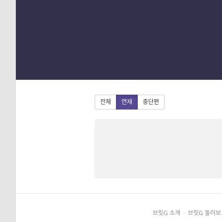
1
2
3
4
전체
연재
중단편
브릿G 소개
·
브릿G 둘러보