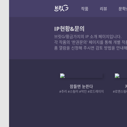
작품
리뷰
문학
IP현황&문의
브릿G/황금가지의 IP 소개 페이지입니다.
각 작품의 '판권문의' 페이지를 통해 개별 
품 열람을 신청해 주시면 검토 방법을 안내해
잠들면 눈뜬다
#추리 #스릴러 #악인 #로드레이지