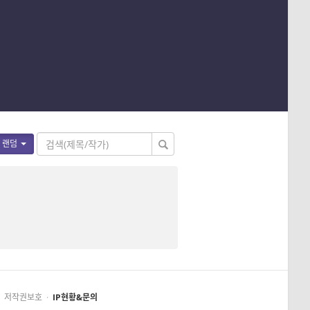
랜덤
저작권보호
·
IP현황&문의