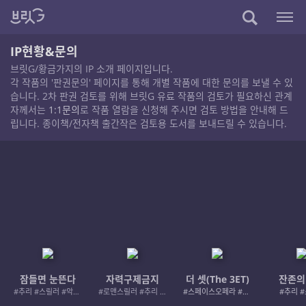
IP현황&문의
브릿G/황금가지의 IP 소개 페이지입니다.
각 작품의 '판권문의' 페이지를 통해 개별 작품에 대한 문의를 보낼 수 있
습니다. 2차 판권 검토를 위해 브릿G 유료 작품의 검토가 필요하신 관계
자께서는
1:1문의
로 작품 열람을 신청해 주시면 검토 방법을 안내해 드
립니다. 종이책/전자책 출간작은 검토용 도서를 보내드릴 수 있습니다.
잠들면 눈뜬다
자력구제금지
더 셋(The 3ET)
잔존의
#추리 #스릴러 #악인 #로드레이지
#로맨스릴러 #추리 #여성서사 #사적제재
#스페이스오페라 #우주활극
#추리 