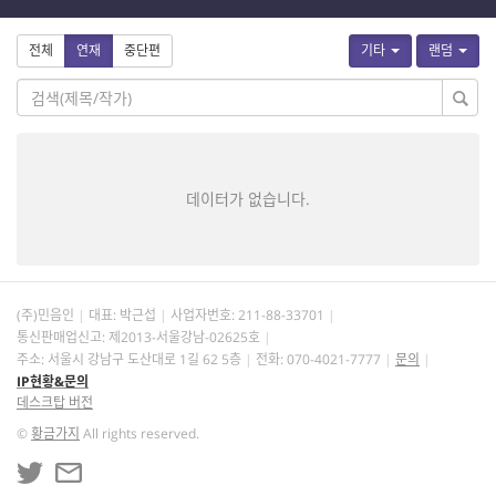
전체
연재
중단편
기타
랜덤
데이터가 없습니다.
(주)민음인
대표: 박근섭
사업자번호:
211-88-33701
통신판매업신고: 제2013-서울강남-02625호
주소: 서울시 강남구 도산대로 1길 62 5층
전화: 070-4021-7777
문의
IP현황&문의
데스크탑 버전
©
황금가지
All rights reserved.