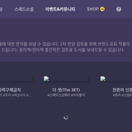
상
스레드소설
이벤트&커뮤니티
SHOP
작품에 대한 문의를 보낼 수 있습니다. 2차 판권 검토를 위해 브릿G 유료 작
 드립니다. 종이책/전자책 출간작은 검토용 도서를 보내드릴 수 있습니다.
자력구제금지
더 셋(The 3ET)
잔존의 신
#로맨스릴러 #추리 #여성서사 #사적제재
#스페이스오페라 #우주활극
#추리 #스릴