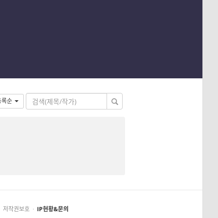
등록순
저작권보호
·
IP현황&문의