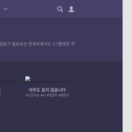
품의 검토가 필요하신 관계자께서는
1:1문의
로 작
호
아무도 읽지 않습니다
엄마 A 그리고 좀비
러
#인공지능 #AI #편집자 #출판사
#좀비 #모녀 #재난 #성장물