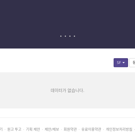
SF
데이터가 없습니다.
기
·
원고 투고
·
기획 제안
·
제안/제보
·
회원약관
·
유료이용약관
·
개인정보처리방침
·