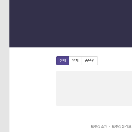
1
2
3
4
전체
연재
중단편
브릿G 소개
·
브릿G 둘러보