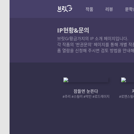
작품
리뷰
문학
IP현황&문의
브릿G/황금가지의 IP 소개 페이지입니다.
각 작품의 '판권문의' 페이지를 통해 개별 
품 열람을 신청해 주시면 검토 방법을 안내해
잠들면 눈뜬다
#추리 #스릴러 #악인 #로드레이지