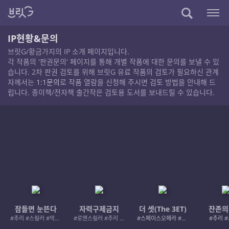
IP현황&문의
브릿G/황금가지의 IP 소개 페이지입니다.
각 작품의 '판권문의' 페이지를 통해 개별 작품에 대한 문의를 보낼 수 있
습니다. 2차 판권 검토를 위해 브릿G 유료 작품의 검토가 필요하신 관계
자께서는
1:1문의
로 작품 열람을 신청해 주시면 검토 방법을 안내해 드
립니다. 종이책/전자책 출간작은 검토용 도서를 보내드릴 수 있습니다.
잠들면 눈뜬다
자력구제금지
더 셋(The 3ET)
잔존의
#추리 #스릴러 #악인 #로드레이지
#로맨스릴러 #추리 #여성서사 #사적제재
#스페이스오페라 #우주활극
#추리 