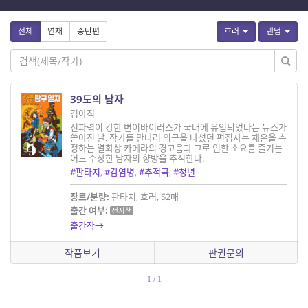
전체
연재
중단편
호러
랜덤
39도의 남자
김아직
전파력이 강한 변이바이러스가 국내에 유입되었다는 뉴스가
쏟아진 날. 작가를 만나러 외근을 나섰던 편집자는 체온을 측
정하는 열화상 카메라의 경고음과 그로 인한 소요를 즐기는
어느 수상한 남자의 향방을 추적한다.
#판타지
,
#감염병
,
#추적극
,
#청년
장르/분량:
판타지, 호러, 52매
출간 여부:
전자책
출간작→
작품보기
판권문의
1 / 1