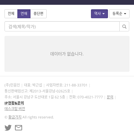
전체
연재
중단편
역사
등록순
데이터가 없습니다.
(주)민음인
대표: 박근섭
사업자번호:
211-88-33701
통신판매업신고: 제2013-서울강남-02625호
주소: 서울시 강남구 도산대로 1길 62 5층
전화: 070-4021-7777
문의
IP현황&문의
데스크탑 버전
©
황금가지
All rights reserved.