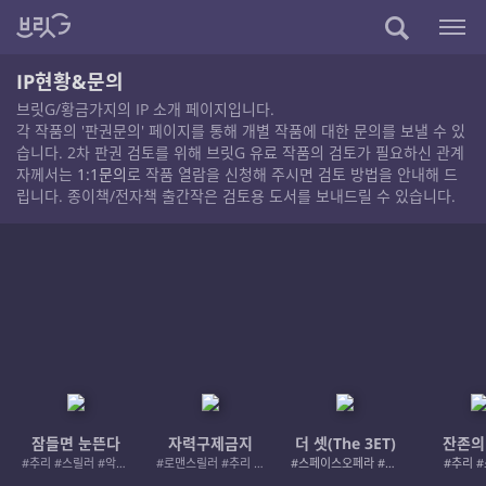
IP현황&문의
브릿G/황금가지의 IP 소개 페이지입니다.
각 작품의 '판권문의' 페이지를 통해 개별 작품에 대한 문의를 보낼 수 있
습니다. 2차 판권 검토를 위해 브릿G 유료 작품의 검토가 필요하신 관계
자께서는
1:1문의
로 작품 열람을 신청해 주시면 검토 방법을 안내해 드
립니다. 종이책/전자책 출간작은 검토용 도서를 보내드릴 수 있습니다.
잠들면 눈뜬다
자력구제금지
더 셋(The 3ET)
잔존의
#추리 #스릴러 #악인 #로드레이지
#로맨스릴러 #추리 #여성서사 #사적제재
#스페이스오페라 #우주활극
#추리 