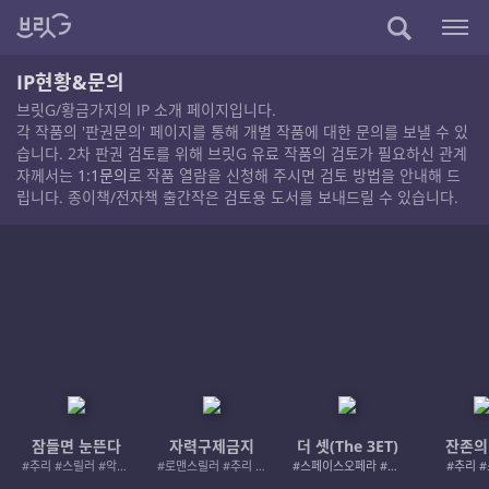
IP현황&문의
브릿G/황금가지의 IP 소개 페이지입니다.
각 작품의 '판권문의' 페이지를 통해 개별 작품에 대한 문의를 보낼 수 있
습니다. 2차 판권 검토를 위해 브릿G 유료 작품의 검토가 필요하신 관계
자께서는
1:1문의
로 작품 열람을 신청해 주시면 검토 방법을 안내해 드
립니다. 종이책/전자책 출간작은 검토용 도서를 보내드릴 수 있습니다.
잠들면 눈뜬다
자력구제금지
더 셋(The 3ET)
잔존의
#추리 #스릴러 #악인 #로드레이지
#로맨스릴러 #추리 #여성서사 #사적제재
#스페이스오페라 #우주활극
#추리 