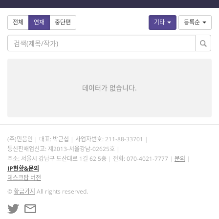
전체
연재
중단편
기타
등록순
데이터가 없습니다.
(주)민음인
대표: 박근섭
사업자번호:
211-88-33701
통신판매업신고: 제2013-서울강남-02625호
주소: 서울시 강남구 도산대로 1길 62 5층
전화: 070-4021-7777
문의
IP현황&문의
데스크탑 버전
©
황금가지
All rights reserved.