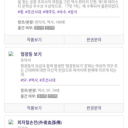
을 찾는 궁중 조리사의 여정을 그린 역사 판타지 단편. 제1회 테이스
티 문학상 우수상 수상작으로, 『7맛 7작』에 수록되어 출판되었다.
#용
,
#조선시대
,
#제주도
,
#숙수
,
#음식
장르/분량:
판타지, 역사, 186매
출간 여부:
종이책
전자책
작품보기
판권문의
형광등 보기
유아사
형광등의 보급과 함께 발생한 ‘형광등보기’ 문화는 여성의 의무 또
는 근대화에 대한 미신적 반감으로 여겨지며 현재에 이르게 되는
데.
#SF
,
#역사
,
#조선시대
장르/분량:
역사, SF, 74매
출간 여부:
종이책
전자책
작품보기
판권문의
외자혈손전(外者血孫傳)