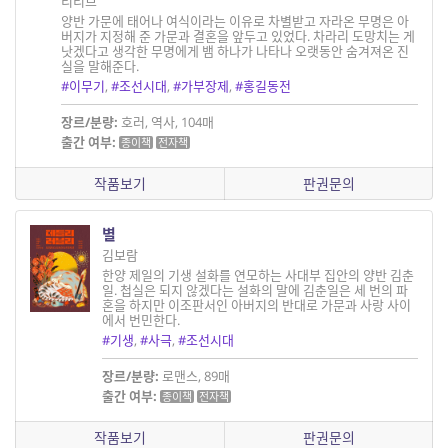
리리브
양반 가문에 태어나 여식이라는 이유로 차별받고 자라온 무명은 아
버지가 지정해 준 가문과 결혼을 앞두고 있었다. 차라리 도망치는 게
낫겠다고 생각한 무명에게 뱀 하나가 나타나 오랫동안 숨겨져온 진
실을 말해준다.
#이무기
,
#조선시대
,
#가부장제
,
#홍길동전
장르/분량:
호러, 역사, 104매
출간 여부:
종이책
전자책
작품보기
판권문의
별
김보람
한양 제일의 기생 설화를 연모하는 사대부 집안의 양반 김춘
일. 첩실은 되지 않겠다는 설화의 말에 김춘일은 세 번의 파
혼을 하지만 이조판서인 아버지의 반대로 가문과 사랑 사이
에서 번민한다.
#기생
,
#사극
,
#조선시대
장르/분량:
로맨스, 89매
출간 여부:
종이책
전자책
작품보기
판권문의