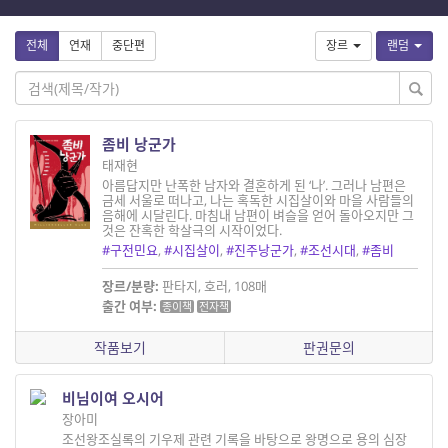
전체
연재
중단편
장르
랜덤
좀비 낭군가
태재현
아름답지만 난폭한 남자와 결혼하게 된 ‘나’. 그러나 남편은
금세 서울로 떠나고, 나는 혹독한 시집살이와 마을 사람들의
음해에 시달린다. 마침내 남편이 벼슬을 얻어 돌아오지만 그
것은 잔혹한 학살극의 시작이었다.
#구전민요
,
#시집살이
,
#진주낭군가
,
#조선시대
,
#좀비
장르/분량:
판타지, 호러, 108매
출간 여부:
종이책
전자책
작품보기
판권문의
비님이여 오시어
장아미
조선왕조실록의 기우제 관련 기록을 바탕으로 왕명으로 용의 심장