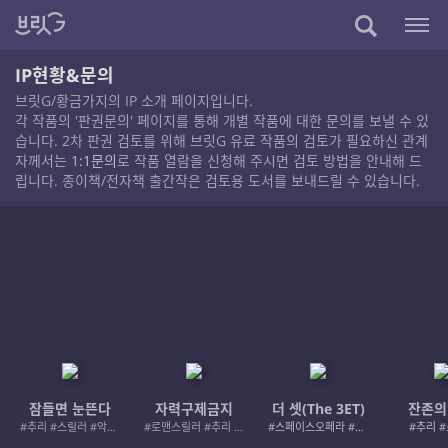
IP현황&문의
브릿G/황금가지의 IP 소개 페이지입니다.
각 작품의 '판권문의' 페이지를 통해 개별 작품에 대한 문의를 보낼 수 있
습니다. 2차 판권 검토를 위해 브릿G 유료 작품의 검토가 필요하신 관계
자께서는
1:1문의
로 작품 열람을 신청해 주시면 검토 방법을 안내해 드
립니다. 종이책/전자책 출간작은 검토용 도서를 보내드릴 수 있습니다.
잠들면 눈뜬다
자력구제금지
더 셋(The 3ET)
잔존의
#추리 #스릴러 #악인 #로드레이지
#로맨스릴러 #추리 #여성서사 #사적제재
#스페이스오페라 #우주활극
#추리 