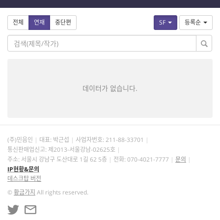
전체
연재
중단편
SF
등록순
데이터가 없습니다.
(주)민음인
대표: 박근섭
사업자번호:
211-88-33701
통신판매업신고: 제2013-서울강남-02625호
주소: 서울시 강남구 도산대로 1길 62 5층
전화: 070-4021-7777
문의
IP현황&문의
데스크탑 버전
©
황금가지
All rights reserved.