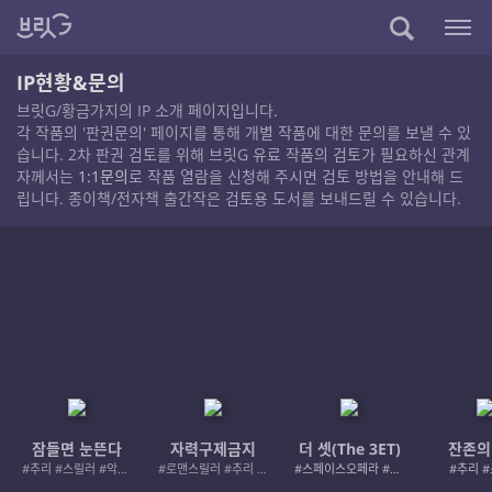
IP현황&문의
브릿G/황금가지의 IP 소개 페이지입니다.
각 작품의 '판권문의' 페이지를 통해 개별 작품에 대한 문의를 보낼 수 있
습니다. 2차 판권 검토를 위해 브릿G 유료 작품의 검토가 필요하신 관계
자께서는
1:1문의
로 작품 열람을 신청해 주시면 검토 방법을 안내해 드
립니다. 종이책/전자책 출간작은 검토용 도서를 보내드릴 수 있습니다.
잠들면 눈뜬다
자력구제금지
더 셋(The 3ET)
잔존의
#추리 #스릴러 #악인 #로드레이지
#로맨스릴러 #추리 #여성서사 #사적제재
#스페이스오페라 #우주활극
#추리 