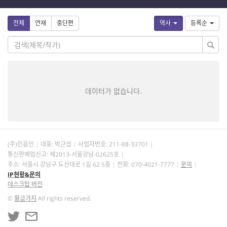
전체
연재
중단편
역사
등록순
데이터가 없습니다.
(주)민음인
대표: 박근섭
사업자번호:
211-88-33701
통신판매업신고: 제2013-서울강남-02625호
주소: 서울시 강남구 도산대로 1길 62 5층
전화: 070-4021-7777
문의
IP현황&문의
데스크탑 버전
©
황금가지
All rights reserved.