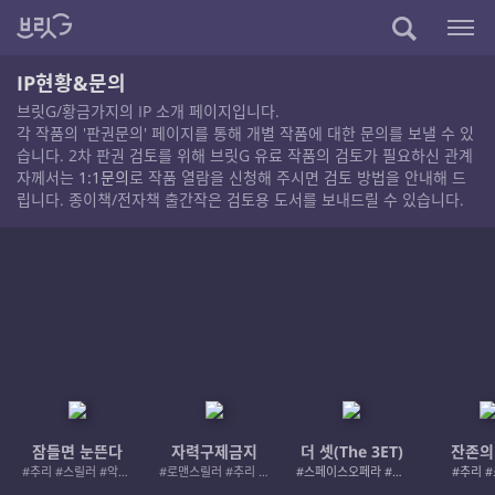
IP현황&문의
브릿G/황금가지의 IP 소개 페이지입니다.
각 작품의 '판권문의' 페이지를 통해 개별 작품에 대한 문의를 보낼 수 있
습니다. 2차 판권 검토를 위해 브릿G 유료 작품의 검토가 필요하신 관계
자께서는
1:1문의
로 작품 열람을 신청해 주시면 검토 방법을 안내해 드
립니다. 종이책/전자책 출간작은 검토용 도서를 보내드릴 수 있습니다.
잠들면 눈뜬다
자력구제금지
더 셋(The 3ET)
잔존의
#추리 #스릴러 #악인 #로드레이지
#로맨스릴러 #추리 #여성서사 #사적제재
#스페이스오페라 #우주활극
#추리 