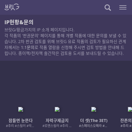
IP현황&문의
브릿G/황금가지의 IP 소개 페이지입니다.
각 작품의 '판권문의' 페이지를 통해 개별 작품에 대한 문의를 보낼 수 있
습니다. 2차 판권 검토를 위해 브릿G 유료 작품의 검토가 필요하신 관계
자께서는
1:1문의
로 작품 열람을 신청해 주시면 검토 방법을 안내해 드
립니다. 종이책/전자책 출간작은 검토용 도서를 보내드릴 수 있습니다.
잠들면 눈뜬다
자력구제금지
더 셋(The 3ET)
잔존의
#추리 #스릴러 #악인 #로드레이지
#로맨스릴러 #추리 #여성서사 #사적제재
#스페이스오페라 #우주활극
#추리 