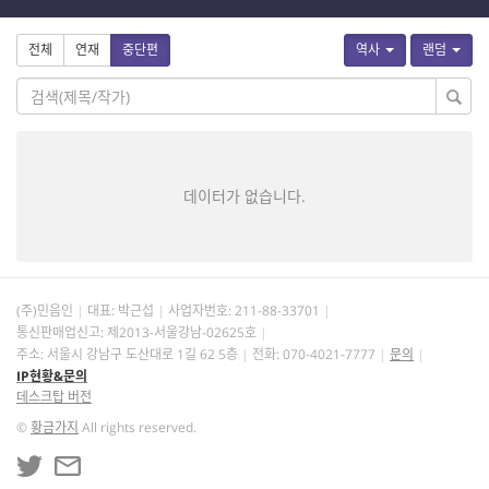
전체
연재
중단편
역사
랜덤
데이터가 없습니다.
(주)민음인
대표: 박근섭
사업자번호:
211-88-33701
통신판매업신고: 제2013-서울강남-02625호
주소: 서울시 강남구 도산대로 1길 62 5층
전화: 070-4021-7777
문의
IP현황&문의
데스크탑 버전
©
황금가지
All rights reserved.