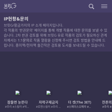
IP현황&문의
브릿G/황금가지의 IP 소개 페이지입니다.
각 작품의 '판권문의' 페이지를 통해 개별 작품에 대한 문의를 보낼 수 있
습니다. 2차 판권 검토를 위해 브릿G 유료 작품의 검토가 필요하신 관계
자께서는
1:1문의
로 작품 열람을 신청해 주시면 검토 방법을 안내해 드
립니다. 종이책/전자책 출간작은 검토용 도서를 보내드릴 수 있습니다.
잠들면 눈뜬다
자력구제금지
더 셋(The 3ET)
잔존의
#추리 #스릴러 #악인 #로드레이지
#로맨스릴러 #추리 #여성서사 #사적제재
#스페이스오페라 #우주활극
#추리 