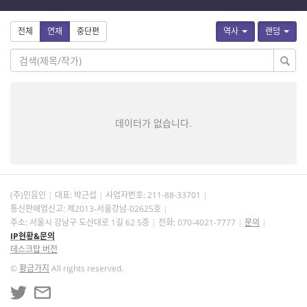
전체
연재
중단편
역사
랜덤
데이터가 없습니다.
(주)민음인
대표: 박근섭
사업자번호:
211-88-33701
통신판매업신고: 제2013-서울강남-02625호
주소: 서울시 강남구 도산대로 1길 62 5층
전화: 070-4021-7777
문의
IP현황&문의
데스크탑 버전
©
황금가지
All rights reserved.