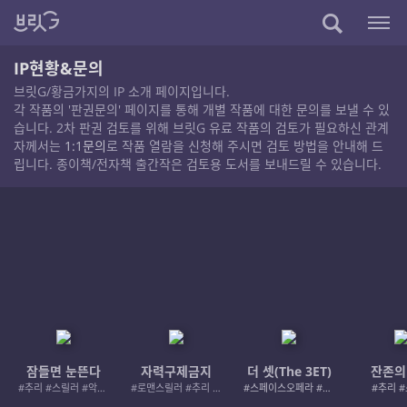
IP현황&문의
브릿G/황금가지의 IP 소개 페이지입니다.
각 작품의 '판권문의' 페이지를 통해 개별 작품에 대한 문의를 보낼 수 있
습니다. 2차 판권 검토를 위해 브릿G 유료 작품의 검토가 필요하신 관계
자께서는
1:1문의
로 작품 열람을 신청해 주시면 검토 방법을 안내해 드
립니다. 종이책/전자책 출간작은 검토용 도서를 보내드릴 수 있습니다.
잠들면 눈뜬다
자력구제금지
더 셋(The 3ET)
잔존의
#추리 #스릴러 #악인 #로드레이지
#로맨스릴러 #추리 #여성서사 #사적제재
#스페이스오페라 #우주활극
#추리 