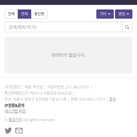
전체
연재
중단편
기타
랜덤
데이터가 없습니다.
(주)민음인
대표: 박근섭
사업자번호:
211-88-33701
통신판매업신고: 제2013-서울강남-02625호
주소: 서울시 강남구 도산대로 1길 62 5층
전화: 070-4021-7777
문의
IP현황&문의
데스크탑 버전
©
황금가지
All rights reserved.