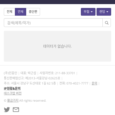
전체
연재
중단편
무협
랜덤
데이터가 없습니다.
(주)민음인
대표: 박근섭
사업자번호:
211-88-33701
통신판매업신고: 제2013-서울강남-02625호
주소: 서울시 강남구 도산대로 1길 62 5층
전화: 070-4021-7777
문의
IP현황&문의
데스크탑 버전
©
황금가지
All rights reserved.