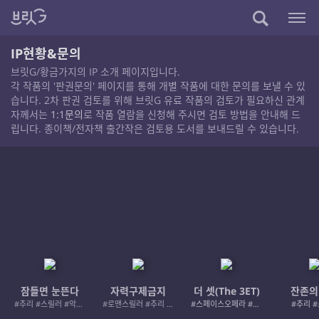
IP현황&문의
브릿G/황금가지의 IP 소개 페이지입니다.
각 작품의 '판권문의' 페이지를 통해 개별 작품에 대한 문의를 보낼 수 있
습니다. 2차 판권 검토를 위해 브릿G 유료 작품의 검토가 필요하신 관계
자께서는
1:1문의
로 작품 열람을 신청해 주시면 검토 방법을 안내해 드
립니다. 종이책/전자책 출간작은 검토용 도서를 보내드릴 수 있습니다.
잠들면 눈뜬다
자력구제금지
더 셋(The 3ET)
잔존의
#추리 #스릴러 #악인 #로드레이지
#로맨스릴러 #추리 #여성서사 #사적제재
#스페이스오페라 #우주활극
#추리 