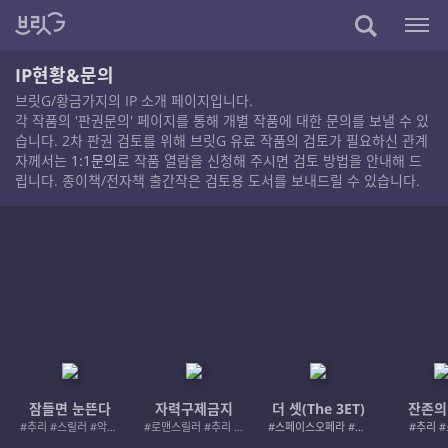
IP현황&문의
브릿G/황금가지의 IP 소개 페이지입니다.
각 작품의 '판권문의' 페이지를 통해 개별 작품에 대한 문의를 보낼 수 있
습니다. 2차 판권 검토를 위해 브릿G 유료 작품의 검토가 필요하신 관계
자께서는
1:1문의
로 작품 열람을 신청해 주시면 검토 방법을 안내해 드
립니다. 종이책/전자책 출간작은 검토용 도서를 보내드릴 수 있습니다.
잠들면 눈뜬다
자력구제금지
더 셋(The 3ET)
잔존의
#추리 #스릴러 #악인 #로드레이지
#로맨스릴러 #추리 #여성서사 #사적제재
#스페이스오페라 #우주활극
#추리 