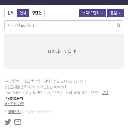
전체
연재
중단편
추리/스릴러
랜덤
데이터가 없습니다.
(주)민음인
대표: 박근섭
사업자번호:
211-88-33701
통신판매업신고: 제2013-서울강남-02625호
주소: 서울시 강남구 도산대로 1길 62 5층
전화: 070-4021-7777
문의
IP현황&문의
데스크탑 버전
©
황금가지
All rights reserved.