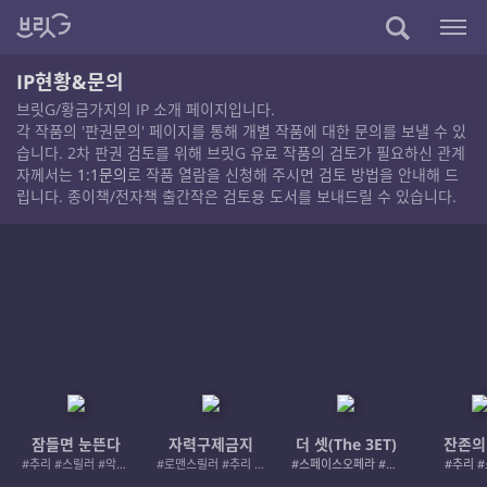
IP현황&문의
브릿G/황금가지의 IP 소개 페이지입니다.
각 작품의 '판권문의' 페이지를 통해 개별 작품에 대한 문의를 보낼 수 있
습니다. 2차 판권 검토를 위해 브릿G 유료 작품의 검토가 필요하신 관계
자께서는
1:1문의
로 작품 열람을 신청해 주시면 검토 방법을 안내해 드
립니다. 종이책/전자책 출간작은 검토용 도서를 보내드릴 수 있습니다.
잠들면 눈뜬다
자력구제금지
더 셋(The 3ET)
잔존의
#추리 #스릴러 #악인 #로드레이지
#로맨스릴러 #추리 #여성서사 #사적제재
#스페이스오페라 #우주활극
#추리 