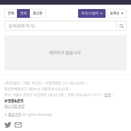
전체
연재
중단편
추리/스릴러
등록순
데이터가 없습니다.
(주)민음인
대표: 박근섭
사업자번호:
211-88-33701
통신판매업신고: 제2013-서울강남-02625호
주소: 서울시 강남구 도산대로 1길 62 5층
전화: 070-4021-7777
문의
IP현황&문의
데스크탑 버전
©
황금가지
All rights reserved.