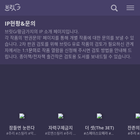
IP현황&문의
브릿G/황금가지의 IP 소개 페이지입니다.
각 작품의 '판권문의' 페이지를 통해 개별 작품에 대한 문의를 보낼 수 있
습니다. 2차 판권 검토를 위해 브릿G 유료 작품의 검토가 필요하신 관계
자께서는
1:1문의
로 작품 열람을 신청해 주시면 검토 방법을 안내해 드
립니다. 종이책/전자책 출간작은 검토용 도서를 보내드릴 수 있습니다.
잠들면 눈뜬다
자력구제금지
더 셋(The 3ET)
잔존의
#추리 #스릴러 #악인 #로드레이지
#로맨스릴러 #추리 #여성서사 #사적제재
#스페이스오페라 #우주활극
#추리 