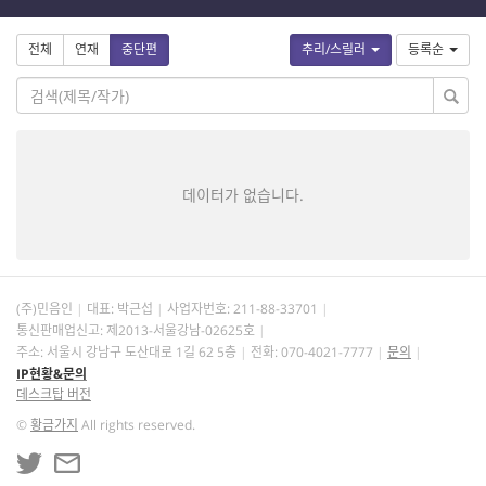
전체
연재
중단편
추리/스릴러
등록순
데이터가 없습니다.
(주)민음인
대표: 박근섭
사업자번호:
211-88-33701
통신판매업신고: 제2013-서울강남-02625호
주소: 서울시 강남구 도산대로 1길 62 5층
전화: 070-4021-7777
문의
IP현황&문의
데스크탑 버전
©
황금가지
All rights reserved.