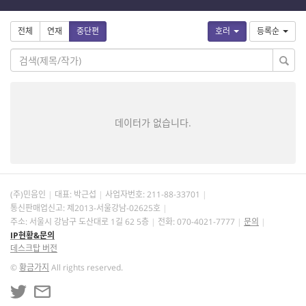
전체
연재
중단편
호러
등록순
데이터가 없습니다.
(주)민음인
대표: 박근섭
사업자번호:
211-88-33701
통신판매업신고: 제2013-서울강남-02625호
주소: 서울시 강남구 도산대로 1길 62 5층
전화: 070-4021-7777
문의
IP현황&문의
데스크탑 버전
©
황금가지
All rights reserved.