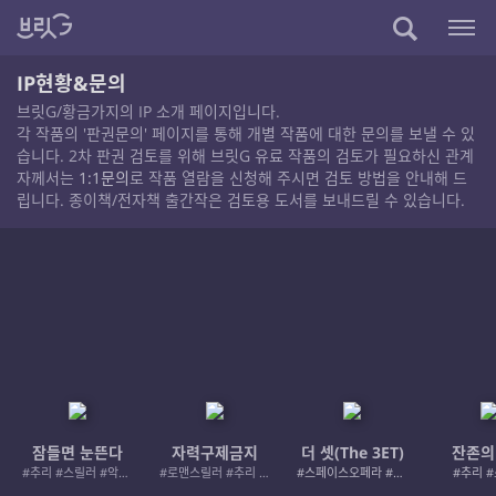
IP현황&문의
브릿G/황금가지의 IP 소개 페이지입니다.
각 작품의 '판권문의' 페이지를 통해 개별 작품에 대한 문의를 보낼 수 있
습니다. 2차 판권 검토를 위해 브릿G 유료 작품의 검토가 필요하신 관계
자께서는
1:1문의
로 작품 열람을 신청해 주시면 검토 방법을 안내해 드
립니다. 종이책/전자책 출간작은 검토용 도서를 보내드릴 수 있습니다.
잠들면 눈뜬다
자력구제금지
더 셋(The 3ET)
잔존의
#추리 #스릴러 #악인 #로드레이지
#로맨스릴러 #추리 #여성서사 #사적제재
#스페이스오페라 #우주활극
#추리 