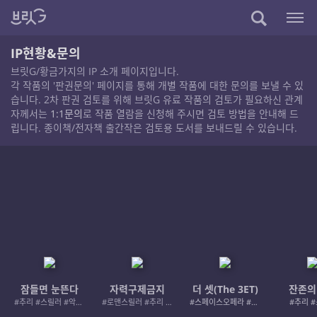
IP현황&문의
브릿G/황금가지의 IP 소개 페이지입니다.
각 작품의 '판권문의' 페이지를 통해 개별 작품에 대한 문의를 보낼 수 있
습니다. 2차 판권 검토를 위해 브릿G 유료 작품의 검토가 필요하신 관계
자께서는
1:1문의
로 작품 열람을 신청해 주시면 검토 방법을 안내해 드
립니다. 종이책/전자책 출간작은 검토용 도서를 보내드릴 수 있습니다.
잠들면 눈뜬다
자력구제금지
더 셋(The 3ET)
잔존의
#추리 #스릴러 #악인 #로드레이지
#로맨스릴러 #추리 #여성서사 #사적제재
#스페이스오페라 #우주활극
#추리 