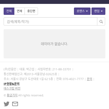
전체
연재
중단편
로맨스
랜덤
데이터가 없습니다.
(주)민음인
대표: 박근섭
사업자번호:
211-88-33701
통신판매업신고: 제2013-서울강남-02625호
주소: 서울시 강남구 도산대로 1길 62 5층
전화: 070-4021-7777
문의
IP현황&문의
데스크탑 버전
©
황금가지
All rights reserved.