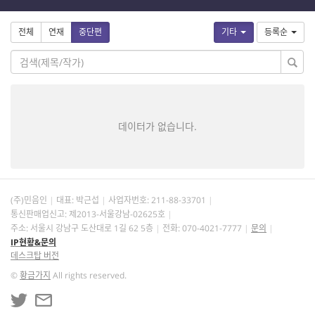
전체
연재
중단편
기타
등록순
데이터가 없습니다.
(주)민음인
대표: 박근섭
사업자번호:
211-88-33701
통신판매업신고: 제2013-서울강남-02625호
주소: 서울시 강남구 도산대로 1길 62 5층
전화: 070-4021-7777
문의
IP현황&문의
데스크탑 버전
©
황금가지
All rights reserved.