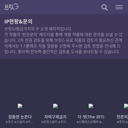
IP현황&문의
브릿G/황금가지의 IP 소개 페이지입니다.
각 작품의 '판권문의' 페이지를 통해 개별 작품에 대한 문의를 보낼 수 있
습니다. 2차 판권 검토를 위해 브릿G 유료 작품의 검토가 필요하신 관계
자께서는
1:1문의
로 작품 열람을 신청해 주시면 검토 방법을 안내해 드
립니다. 종이책/전자책 출간작은 검토용 도서를 보내드릴 수 있습니다.
잠들면 눈뜬다
자력구제금지
더 셋(The 3ET)
잔존의
#추리 #스릴러 #악인 #로드레이지
#로맨스릴러 #추리 #여성서사 #사적제재
#스페이스오페라 #우주활극
#추리 