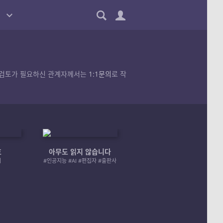
품의 검토가 필요하신 관계자께서는
1:1문의
로 작
호
아무도 읽지 않습니다
엄마 A 그리고 좀비
러
#인공지능 #AI #편집자 #출판사
#좀비 #모녀 #재난 #성장물