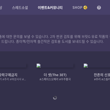
상
스레드소설
이벤트&커뮤니티
SHOP
작품에 대한 문의를 보낼 수 있습니다. 2차 판권 검토를 위해 브릿G 유료 작
 드립니다. 종이책/전자책 출간작은 검토용 도서를 보내드릴 수 있습니다.
자력구제금지
더 셋(The 3ET)
잔존의 신
#로맨스릴러 #추리 #여성서사 #사적제재
#스페이스오페라 #우주활극
#추리 #스릴