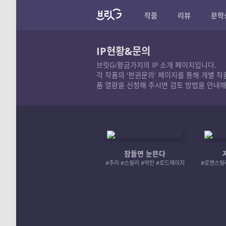
작품
리뷰
문학
IP현황&문의
브릿G/황금가지의 IP 소개 페이지입니다.
각 작품의 '판권문의' 페이지를 통해 개별 
품 열람을 신청해 주시면 검토 방법을 안내해
잠들면 눈뜬다
#추리 #스릴러 #악인 #로드레이지