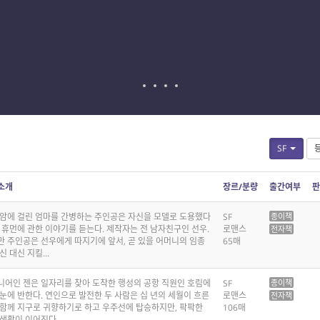
SF
소개
장르/분량
출간여부
판
 암에 걸린 엄마를 간병하는 주인공은 자신을 모델로 도용했다
SF
종이책
I 휴먼에 관한 이야기를 듣는다. 제작자는 전 남자친구인 선우.
로맨스
전자책
만 주인공은 선우에게 따지기에 앞서, 곧 있을 어머니의 임종
65매
신 대신 지킬...
니어인 젠은 일자리를 찾아 도착한 행성의 공항 직원인 호림에
SF
종이책
눈에 반한다. 연인으로 발전한 두 사람은 십 년의 세월이 흐른
로맨스
전자책
 함께 지구로 귀향하기로 하고 우주선에 탑승하지만, 팍팍한
106매
 생활이 이어진다.