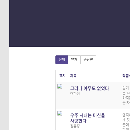
1
2
3
4
전체
연재
중단편
표지
제목
작품
그러나 아무도 없었다
말기
는 A
여하정
하지
을 자
우주 시대는 미신을
엔지
게 첫
사랑한다
끝에
김유정
항해