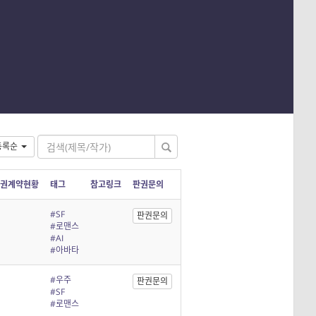
등록순
권계약현황
태그
참고링크
판권문의
#SF
판권문의
#로맨스
#AI
#아바타
#우주
판권문의
#SF
#로맨스