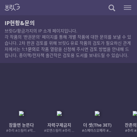
IP현황&문의
브릿G/황금가지의 IP 소개 페이지입니다.
각 작품의 '판권문의' 페이지를 통해 개별 작품에 대한 문의를 보낼 수 있
습니다. 2차 판권 검토를 위해 브릿G 유료 작품의 검토가 필요하신 관계
자께서는
1:1문의
로 작품 열람을 신청해 주시면 검토 방법을 안내해 드
립니다. 종이책/전자책 출간작은 검토용 도서를 보내드릴 수 있습니다.
잠들면 눈뜬다
자력구제금지
더 셋(The 3ET)
잔존의
#추리 #스릴러 #악인 #로드레이지
#로맨스릴러 #추리 #여성서사 #사적제재
#스페이스오페라 #우주활극
#추리 