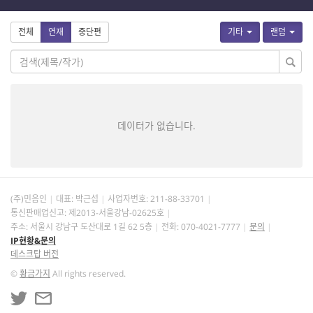
전체
연재
중단편
기타
랜덤
데이터가 없습니다.
(주)민음인
대표: 박근섭
사업자번호:
211-88-33701
통신판매업신고: 제2013-서울강남-02625호
주소: 서울시 강남구 도산대로 1길 62 5층
전화: 070-4021-7777
문의
IP현황&문의
데스크탑 버전
©
황금가지
All rights reserved.