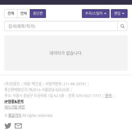
전체
연재
중단편
추리/스릴러
랜덤
데이터가 없습니다.
(주)민음인
대표: 박근섭
사업자번호:
211-88-33701
통신판매업신고: 제2013-서울강남-02625호
주소: 서울시 강남구 도산대로 1길 62 5층
전화: 070-4021-7777
문의
IP현황&문의
데스크탑 버전
©
황금가지
All rights reserved.