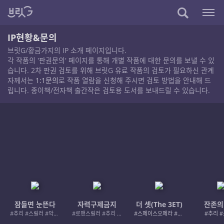
IP현황&문의
브릿G/황금가지의 IP 소개 페이지입니다.
각 작품의 '판권문의' 페이지를 통해 개별 작품에 대한 문의를 보낼 수 있
습니다. 2차 판권 검토를 위해 브릿G 유료 작품의 검토가 필요하신 관계
자께서는
1:1문의
로 작품 열람을 신청해 주시면 검토 방법을 안내해 드
립니다. 종이책/전자책 출간작은 검토용 도서를 보내드릴 수 있습니다.
잠들면 눈뜬다
자력구제금지
더 셋(The 3ET)
잔존의
#추리 #스릴러 #악인 #로드레이지
#로맨스릴러 #추리 #여성서사 #사적제재
#스페이스오페라 #우주활극
#추리 