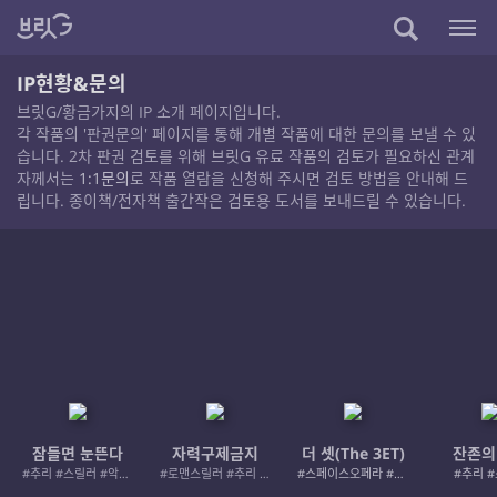
IP현황&문의
브릿G/황금가지의 IP 소개 페이지입니다.
각 작품의 '판권문의' 페이지를 통해 개별 작품에 대한 문의를 보낼 수 있
습니다. 2차 판권 검토를 위해 브릿G 유료 작품의 검토가 필요하신 관계
자께서는
1:1문의
로 작품 열람을 신청해 주시면 검토 방법을 안내해 드
립니다. 종이책/전자책 출간작은 검토용 도서를 보내드릴 수 있습니다.
잠들면 눈뜬다
자력구제금지
더 셋(The 3ET)
잔존의
#추리 #스릴러 #악인 #로드레이지
#로맨스릴러 #추리 #여성서사 #사적제재
#스페이스오페라 #우주활극
#추리 