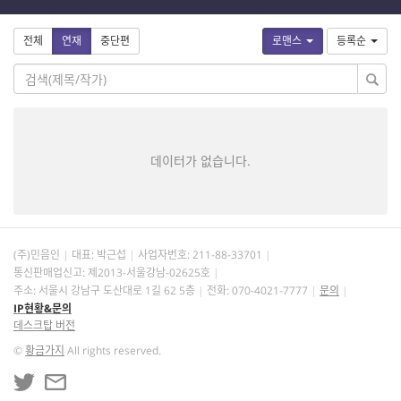
전체
연재
중단편
로맨스
등록순
데이터가 없습니다.
(주)민음인
대표: 박근섭
사업자번호:
211-88-33701
통신판매업신고: 제2013-서울강남-02625호
주소: 서울시 강남구 도산대로 1길 62 5층
전화: 070-4021-7777
문의
IP현황&문의
데스크탑 버전
©
황금가지
All rights reserved.