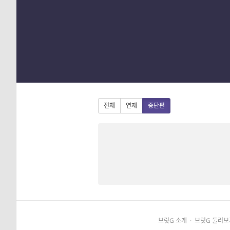
1
2
3
4
전체
연재
중단편
브릿G 소개
·
브릿G 둘러보