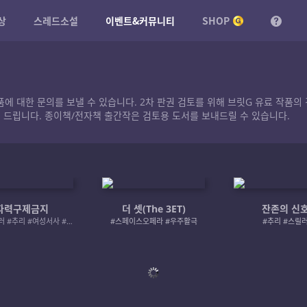
상
스레드소설
이벤트&커뮤니티
SHOP
작품에 대한 문의를 보낼 수 있습니다. 2차 판권 검토를 위해 브릿G 유료 작
 드립니다. 종이책/전자책 출간작은 검토용 도서를 보내드릴 수 있습니다.
자력구제금지
더 셋(The 3ET)
잔존의 신
#로맨스릴러 #추리 #여성서사 #사적제재
#스페이스오페라 #우주활극
#추리 #스릴