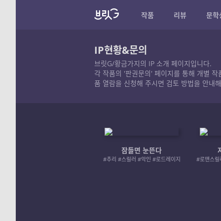
작품
리뷰
문학
IP현황&문의
브릿G/황금가지의 IP 소개 페이지입니다.
각 작품의 '판권문의' 페이지를 통해 개별 
품 열람을 신청해 주시면 검토 방법을 안내해
잠들면 눈뜬다
#추리 #스릴러 #악인 #로드레이지