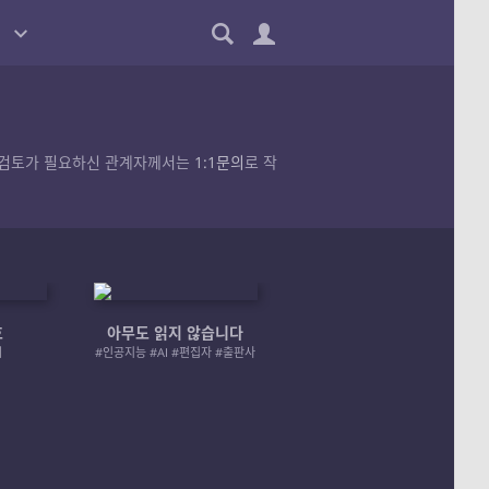
품의 검토가 필요하신 관계자께서는
1:1문의
로 작
호
아무도 읽지 않습니다
엄마 A 그리고 좀비
러
#인공지능 #AI #편집자 #출판사
#좀비 #모녀 #재난 #성장물