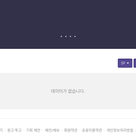
SF
데이터가 없습니다.
기
·
원고 투고
·
기획 제안
·
제안/제보
·
회원약관
·
유료이용약관
·
개인정보처리방침
·