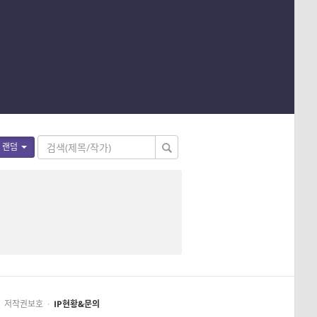
랜덤
저작권보호
·
IP현황&문의