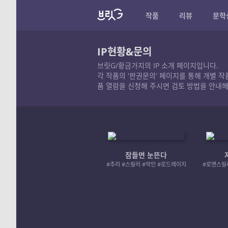
작품
리뷰
문학
IP현황&문의
브릿G/황금가지의 IP 소개 페이지입니다.
각 작품의 '판권문의' 페이지를 통해 개별 
품 열람을 신청해 주시면 검토 방법을 안내해
잠들면 눈뜬다
#추리 #스릴러 #악인 #로드레이지