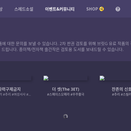
상
스레드소설
이벤트&커뮤니티
SHOP
작품에 대한 문의를 보낼 수 있습니다. 2차 판권 검토를 위해 브릿G 유료 작
 드립니다. 종이책/전자책 출간작은 검토용 도서를 보내드릴 수 있습니다.
자력구제금지
더 셋(The 3ET)
잔존의 신
#로맨스릴러 #추리 #여성서사 #사적제재
#스페이스오페라 #우주활극
#추리 #스릴