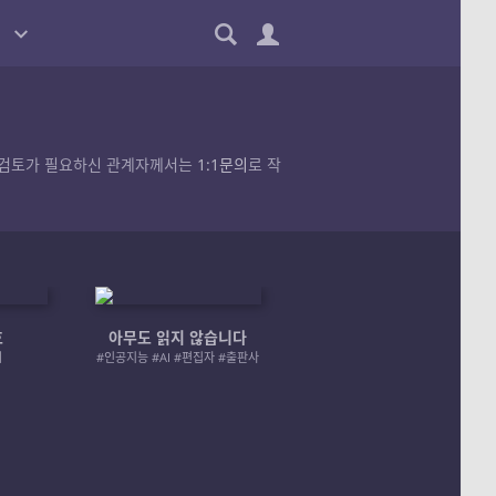
품의 검토가 필요하신 관계자께서는
1:1문의
로 작
호
아무도 읽지 않습니다
엄마 A 그리고 좀비
러
#인공지능 #AI #편집자 #출판사
#좀비 #모녀 #재난 #성장물