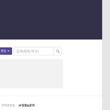
랜덤
저작권보호
·
IP현황&문의