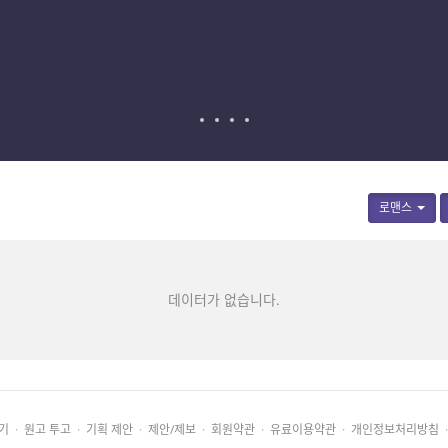
로맨스
데이터가 없습니다.
기
·
원고 투고
·
기획 제안
·
제안/제보
·
회원약관
·
유료이용약관
·
개인정보처리방침
·