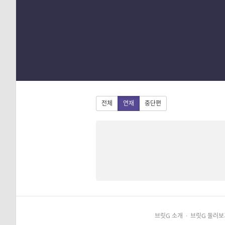
1
2
3
4
전체
연재
중단편
브릿G 소개
·
브릿G 둘러보