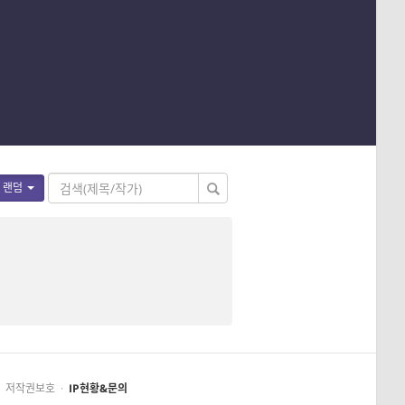
랜덤
저작권보호
·
IP현황&문의