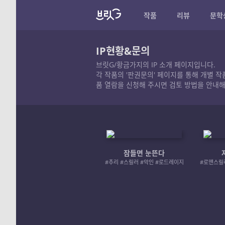
작품
리뷰
문학
IP현황&문의
브릿G/황금가지의 IP 소개 페이지입니다.
각 작품의 '판권문의' 페이지를 통해 개별 
품 열람을 신청해 주시면 검토 방법을 안내해
잠들면 눈뜬다
#추리 #스릴러 #악인 #로드레이지