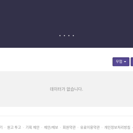
무협
데이터가 없습니다.
기
·
원고 투고
·
기획 제안
·
제안/제보
·
회원약관
·
유료이용약관
·
개인정보처리방침
·