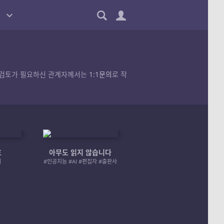
품의 검토가 필요하신 관계자께서는
1:1문의
로 작
호
아무도 읽지 않습니다
엄마 A 그리고 좀비
러
#인공지능 #AI #편집자 #출판사
#좀비 #모녀 #재난 #성장물