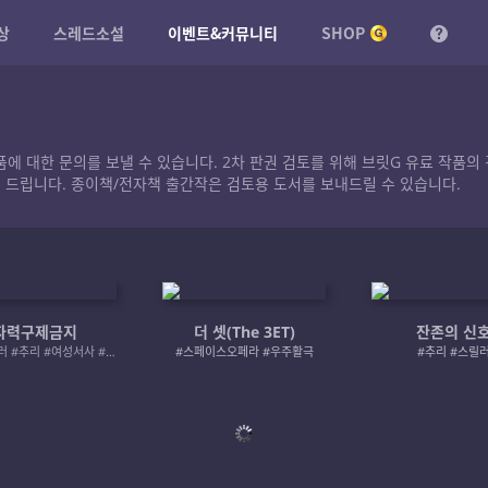
상
스레드소설
이벤트&커뮤니티
SHOP
작품에 대한 문의를 보낼 수 있습니다. 2차 판권 검토를 위해 브릿G 유료 작
 드립니다. 종이책/전자책 출간작은 검토용 도서를 보내드릴 수 있습니다.
자력구제금지
더 셋(The 3ET)
잔존의 신
#로맨스릴러 #추리 #여성서사 #사적제재
#스페이스오페라 #우주활극
#추리 #스릴