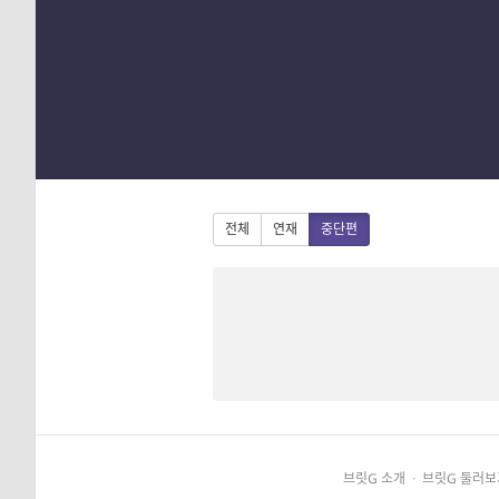
1
2
3
4
전체
연재
중단편
브릿G 소개
·
브릿G 둘러보