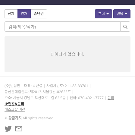
전체
연재
중단편
호러
랜덤
데이터가 없습니다.
(주)민음인
대표: 박근섭
사업자번호:
211-88-33701
통신판매업신고: 제2013-서울강남-02625호
주소: 서울시 강남구 도산대로 1길 62 5층
전화: 070-4021-7777
문의
IP현황&문의
데스크탑 버전
©
황금가지
All rights reserved.