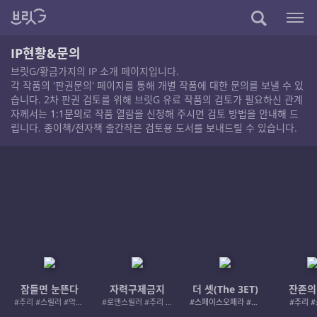
IP현황&문의
브릿G/황금가지의 IP 소개 페이지입니다.
각 작품의 '판권문의' 페이지를 통해 개별 작품에 대한 문의를 보낼 수 있
습니다. 2차 판권 검토를 위해 브릿G 유료 작품의 검토가 필요하신 관계
자께서는
1:1문의
로 작품 열람을 신청해 주시면 검토 방법을 안내해 드
립니다. 종이책/전자책 출간작은 검토용 도서를 보내드릴 수 있습니다.
잠들면 눈뜬다
자력구제금지
더 셋(The 3ET)
잔존의
#추리 #스릴러 #악인 #로드레이지
#로맨스릴러 #추리 #여성서사 #사적제재
#스페이스오페라 #우주활극
#추리 