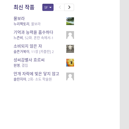
최신 작품
SF
물보라
누리팩토리
,
물보라
기억과 능력을 흡수하다
느즌비
,
52화. 혼란 속에서-1
소비되지 않은 자
슬픈거북이
,
11장 [카플란] 2
성씨감별사 흐르씨
원영
,
결집
안개 자락에 빛은 닿지 않고
솔란지아
,
2회- 소도 학술원