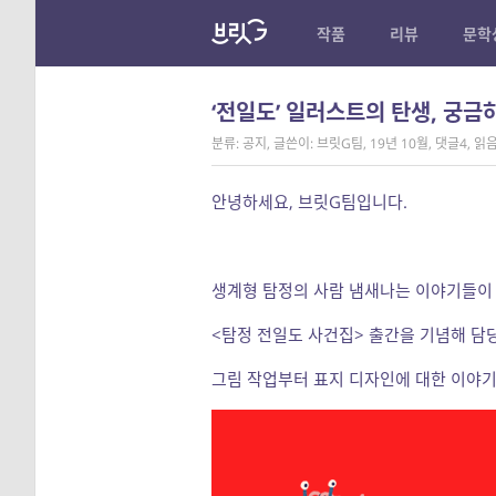
작품
리뷰
문학
‘전일도’ 일러스트의 탄생, 궁금
분류: 공지
,
글쓴이: 브릿G팀
,
19년 10월
,
댓글4
,
읽음
안녕하세요, 브릿G팀입니다.
생계형 탐정의 사람 냄새나는 이야기들이
<탐정 전일도 사건집> 출간을 기념해 담
그림 작업부터 표지 디자인에 대한 이야