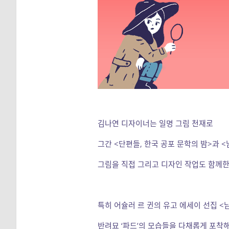
김나연 디자이너는 일명 그림 천재로
그간 <단편들, 한국 공포 문학의 밤>과 
그림을 직접 그리고 디자인 작업도 함께한 
특히 어슐러 르 귄의 유고 에세이 선집 
반려묘 ‘파드’의 모습들을 다채롭게 포착