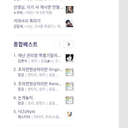
선생님, 거기 서 계시면 안될 것 같은데요-역할 클리셰를 비튼 작품들
노르바
, <역린> 외 9개 작품
거대서사 죽이기
김밀세
, <나는 그녀를 죽였다.> 외 1개 작품
종합베스트
1.
재난 관리청 특별기밀자료들
김병식
|
호러
| 읽음
, 구독
, 응원95, 리뷰3
×5
2.
초자연현상처리반 Orignal + True Ending
창궁
|
판타지, 호러
| 읽음
, 구독
, 응원6
×5
3.
초자연현상처리반 Renewal
창궁
|
판타지, 호러
| 읽음
, 구독
, 응원82, 리뷰4
×5
4.
논개놀이
창궁
|
호러, 로맨스
| 읽음
, 공감11, 응원25
×5
5.
닉스(Nyx)
헤스티아
|
판타지, 추리/스릴러
| 읽음
, 구독
, 응원434
×5