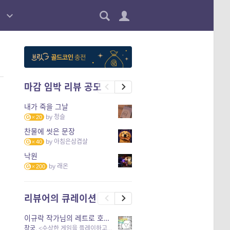
마감 임박 리뷰 공모
내가 죽을 그날
by
청슬
20
찬물에 씻은 문장
by
아침은삼겹살
40
낙원
by
래온
200
리뷰어의 큐레이션
이규락 작가님의 레트로 호러 리뷰
창궁
, <수상한 게임을 플레이하고 있어> 외 3개 작품