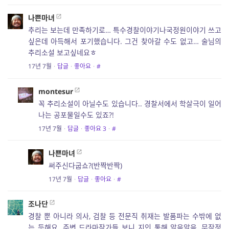
나쁜마녀
추리는 보는데 만족하기로… 특수경찰이야기나국정원이야기 쓰고
싶은데 아득해서 포기했습니다. 그건 찾아갈 수도 없고… 술님의
추리소설 보고싶네요ㅎ
17년 7월
·
답글
·
좋아요
·
#
montesur
꼭 추리소설이 아닐수도 있습니다.. 경찰서에서 학살극이 일어
나는 공포물일수도 있죠?!
17년 7월
·
답글
·
좋아요
3
·
#
나쁜마녀
써주신다굽쇼?(반짝반짝)
17년 7월
·
답글
·
좋아요
·
#
조나단
경찰 뿐 아니라 의사, 검찰 등 전문직 취재는 발품파는 수밖에 없
는 듯해요. 주변 드라마작가들 보니 지인 통해 알음알음, 무작정