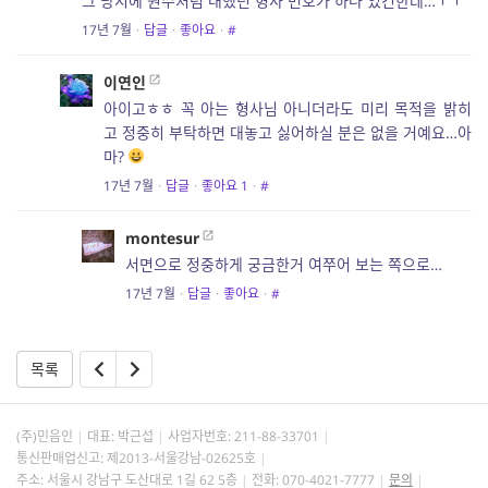
그 당시에 원수처럼 대했던 형사 번호가 하나 있긴한데…ㅜㅜ
17년 7월
·
답글
·
좋아요
·
#
이연인
아이고ㅎㅎ 꼭 아는 형사님 아니더라도 미리 목적을 밝히
고 정중히 부탁하면 대놓고 싫어하실 분은 없을 거예요…아
마?
17년 7월
·
답글
·
좋아요
1
·
#
montesur
서면으로 정중하게 궁금한거 여쭈어 보는 쪽으로…
17년 7월
·
답글
·
좋아요
·
#
목록
(주)민음인
대표: 박근섭
사업자번호:
211-88-33701
통신판매업신고: 제2013-서울강남-02625호
주소: 서울시 강남구 도산대로 1길 62 5층
전화: 070-4021-7777
문의