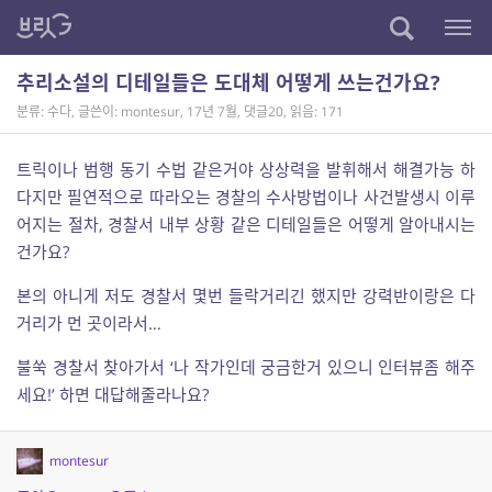
추리소설의 디테일들은 도대체 어떻게 쓰는건가요?
분류: 수다
,
글쓴이: montesur
,
17년 7월
,
댓글20
,
읽음: 171
트릭이나 범행 동기 수법 같은거야 상상력을 발휘해서 해결가능 하
다지만 필연적으로 따라오는 경찰의 수사방법이나 사건발생시 이루
어지는 절차, 경찰서 내부 상황 같은 디테일들은 어떻게 알아내시는
건가요?
본의 아니게 저도 경찰서 몇번 들락거리긴 했지만 강력반이랑은 다
거리가 먼 곳이라서…
불쑥 경찰서 찾아가서 ‘나 작가인데 궁금한거 있으니 인터뷰좀 해주
세요!’ 하면 대답해줄라나요?
montesur