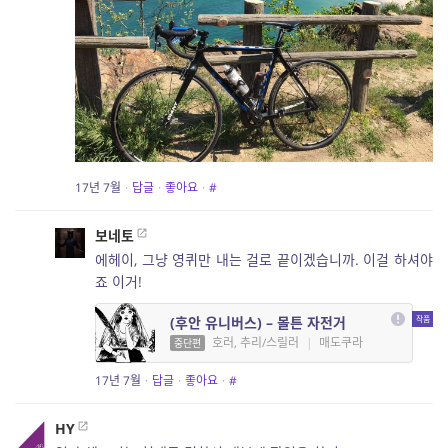
17년 7월
·
답글
·
좋아요
·
#
보네토
에헤이, 그냥 영퀴만 내는 걸로 끝이겠습니까. 이걸 하셔야
죠 이거!
(후안 유니버스) – 몰튼 자전거
호러, 추리/스릴러
|
매도쿠라
중단편
17년 7월
·
답글
·
좋아요
·
#
HY