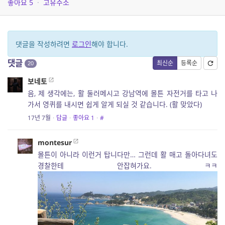
좋아요
5
·
고유주소
댓글을 작성하려면
로그인
해야 합니다.
댓글
최신순
등록순
20
보네토
음, 제 생각에는, 활 둘러메시고 강남역에 몰튼 자전거를 타고 나
가서 영퀴를 내시면 쉽게 알게 되실 것 같습니다. (활 맞았다)
17년 7월
·
답글
·
좋아요
1
·
#
montesur
몰튼이 아니라 이런거 탑니다만… 그런데 활 매고 돌아다녀도
경찰한테 안잡혀가요. ㅋㅋ