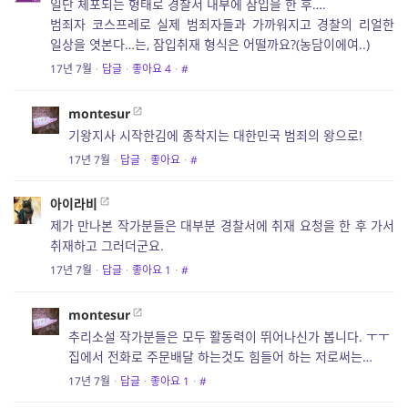
일단 체포되는 형태로 경찰서 내부에 잠입을 한 후….
범죄자 코스프레로 실제 범죄자들과 가까워지고 경찰의 리얼한
일상을 엿본다…는, 잠입취재 형식은 어떨까요?(농담이에여..)
17년 7월
·
답글
·
좋아요
4
·
#
montesur
기왕지사 시작한김에 종착지는 대한민국 범죄의 왕으로!
17년 7월
·
답글
·
좋아요
·
#
아이라비
제가 만나본 작가분들은 대부분 경찰서에 취재 요청을 한 후 가서
취재하고 그러더군요.
17년 7월
·
답글
·
좋아요
1
·
#
montesur
추리소설 작가분들은 모두 활동력이 뛰어나신가 봅니다. ㅜㅜ
집에서 전화로 주문배달 하는것도 힘들어 하는 저로써는…
17년 7월
·
답글
·
좋아요
1
·
#