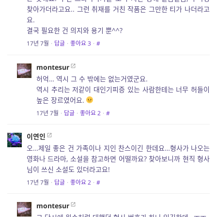
찾아가더라고요.. 그런 취재를 거친 작품은 그만한 티가 나더라고
요.
결국 필요한 건 의지와 용기 뿐^^?
17년 7월
·
답글
·
좋아요
3
·
#
montesur
허억… 역시 그 수 밖에는 없는거였군요.
역시 추리는 저같이 대인기피증 있는 사람한테는 너무 허들이
높은 장르였어요.
17년 7월
·
답글
·
좋아요
2
·
#
이연인
오…제일 좋은 건 가족이나 지인 찬스이긴 한데요…형사가 나오는
영화나 드라마, 소설을 참고하면 어떨까요? 찾아보니까 현직 형사
님이 쓰신 소설도 있더라고요!
17년 7월
·
답글
·
좋아요
2
·
#
montesur