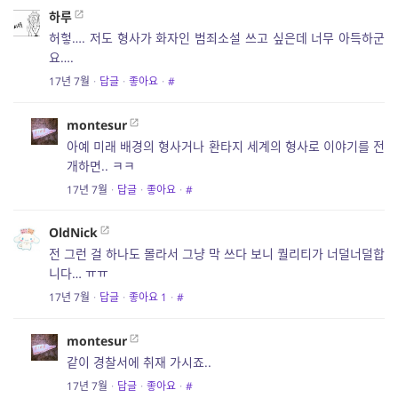
하루
허헣…. 저도 형사가 화자인 범죄소설 쓰고 싶은데 너무 아득하군
요….
17년 7월
·
답글
·
좋아요
·
#
montesur
아예 미래 배경의 형사거나 환타지 세계의 형사로 이야기를 전
개하면.. ㅋㅋ
17년 7월
·
답글
·
좋아요
·
#
OldNick
전 그런 걸 하나도 몰라서 그냥 막 쓰다 보니 퀄리티가 너덜너덜합
니다… ㅠㅠ
17년 7월
·
답글
·
좋아요
1
·
#
montesur
같이 경찰서에 취재 가시죠..
17년 7월
·
답글
·
좋아요
·
#