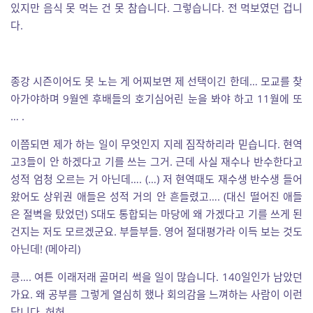
있지만 음식 못 먹는 건 못 참습니다. 그렇습니다. 전 먹보였던 겁니
다.
종강 시즌이어도 못 노는 게 어찌보면 제 선택이긴 한데… 모교를 찾
아가야하며 9월엔 후배들의 호기심어린 눈을 봐야 하고 11월에 또
… .
이쯤되면 제가 하는 일이 무엇인지 지레 짐작하리라 믿습니다. 현역
고3들이 안 하겠다고 기를 쓰는 그거. 근데 사실 재수나 반수한다고
성적 엄청 오르는 거 아닌데…. (…) 저 현역때도 재수생 반수생 들어
왔어도 상위권 애들은 성적 거의 안 흔들렸고…. (대신 떨어진 애들
은 절벽을 탔었던) S대도 통합되는 마당에 왜 가겠다고 기를 쓰게 된
건지는 저도 모르겠군요. 부들부들. 영어 절대평가라 이득 보는 것도
아닌데! (메아리)
킁…. 여튼 이래저래 골머리 썩을 일이 많습니다. 140일인가 남았던
가요. 왜 공부를 그렇게 열심히 했나 회의감을 느껴하는 사람이 이런
답니다. 허허.