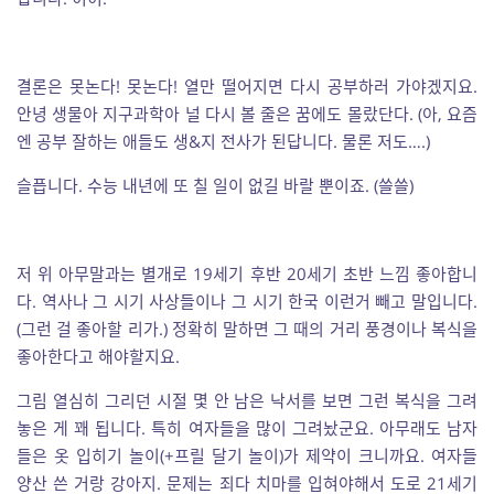
결론은 못논다! 못논다! 열만 떨어지면 다시 공부하러 가야겠지요.
안녕 생물아 지구과학아 널 다시 볼 줄은 꿈에도 몰랐단다. (아, 요즘
엔 공부 잘하는 애들도 생&지 전사가 된답니다. 물론 저도….)
슬픕니다. 수능 내년에 또 칠 일이 없길 바랄 뿐이죠. (쓸쓸)
저 위 아무말과는 별개로 19세기 후반 20세기 초반 느낌 좋아합니
다. 역사나 그 시기 사상들이나 그 시기 한국 이런거 빼고 말입니다.
(그런 걸 좋아할 리가.) 정확히 말하면 그 때의 거리 풍경이나 복식을
좋아한다고 해야할지요.
그림 열심히 그리던 시절 몇 안 남은 낙서를 보면 그런 복식을 그려
놓은 게 꽤 됩니다. 특히 여자들을 많이 그려놨군요. 아무래도 남자
들은 옷 입히기 놀이(+프릴 달기 놀이)가 제약이 크니까요. 여자들
양산 쓴 거랑 강아지. 문제는 죄다 치마를 입혀야해서 도로 21세기