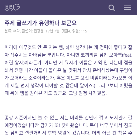
주제 글쓰기가 유행하나 보군요
분류: 수다
,
글쓴이: 현광윤
,
17년 7월
,
댓글4
,
읽음: 115
머리에 아무것도 안 든 저는 뱀, 하면 생각나는 게 정력에 좋다고 잡
아 잡수시는 아바님들 뿐입니다. 아니면 코끼리를 삼킨 보아뱀(feat.
어린 왕자)이라든가. 아니면 거 뭐시기 이름은 기억 안 나는데 점을
봐서 전쟁 나간 아들이 돌아온 날 맞춰서 잔치 준비해놨는데 구렁이
가 오더라는 소설이라든가. 혹은 이브를 꼬신 비암이라든가.(보통 이
게 제일 먼저 생각이 나야할 것 같은데 말이죠.) 그러고보니 어렸을
때 목에 뱀을 감아본 적도 있군요. 그냥 엄청 차가웠음.
종강 시즌이지만 놀 수 없는 저는 머리를 간만에 깎고 도서관에 갈
예정이었습니다만 감기가 또! 찾아왔습니다. 목이 너무 부어서 침도
못 삼키고 겔겔거려서 후딱 병원에 갔습니다. 머리 아픈 건 참을 수