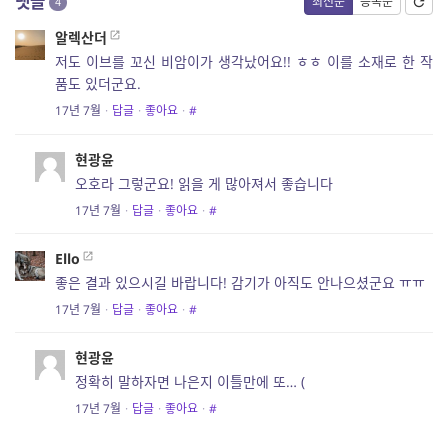
댓글
최신순
등록순
4
알렉산더
저도 이브를 꼬신 비암이가 생각났어요!! ㅎㅎ 이를 소재로 한 작
품도 있더군요.
17년 7월
·
답글
·
좋아요
·
#
현광윤
오호라 그렇군요! 읽을 게 많아져서 좋습니다
17년 7월
·
답글
·
좋아요
·
#
Ello
좋은 결과 있으시길 바랍니다! 감기가 아직도 안나으셨군요 ㅠㅠ
17년 7월
·
답글
·
좋아요
·
#
현광윤
정확히 말하자면 나은지 이틀만에 또… (
17년 7월
·
답글
·
좋아요
·
#