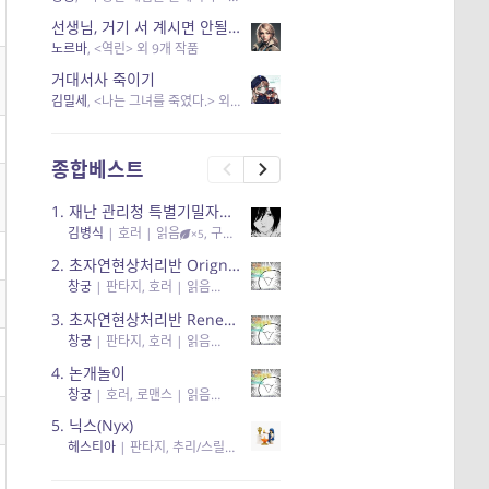
선생님, 거기 서 계시면 안될 것 같은데요-역할 클리셰를 비튼 작품들
노르바
, <역린> 외 9개 작품
거대서사 죽이기
김밀세
, <나는 그녀를 죽였다.> 외 1개 작품
종합베스트
1.
재난 관리청 특별기밀자료들
김병식
|
호러
| 읽음
, 구독
, 응원95, 리뷰3
×5
2.
초자연현상처리반 Orignal + True Ending
창궁
|
판타지, 호러
| 읽음
, 구독
, 응원6
×5
3.
초자연현상처리반 Renewal
창궁
|
판타지, 호러
| 읽음
, 구독
, 응원82, 리뷰4
×5
4.
논개놀이
창궁
|
호러, 로맨스
| 읽음
, 공감11, 응원25
×5
5.
닉스(Nyx)
헤스티아
|
판타지, 추리/스릴러
| 읽음
, 구독
, 응원434
×5