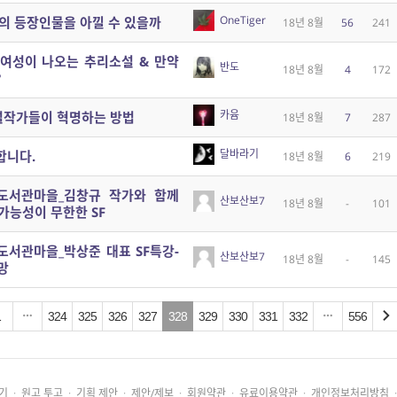
OneTiger
의 등장인물을 아낄 수 있을까
18년 8월
56
241
 여성이 나오는 추리소설 & 만약
반도
18년 8월
4
172
?
카윰
소설작가들이 혁명하는 방법
18년 8월
7
287
달바라기
합니다.
18년 8월
6
219
도서관마을_김창규 작가와 함께
산보산보7
18년 8월
-
101
가능성이 무한한 SF
도서관마을_박상준 대표 SF특강-
산보산보7
18년 8월
-
145
망
1
324
325
326
327
328
329
330
331
332
556
기
·
원고 투고
·
기획 제안
·
제안/제보
·
회원약관
·
유료이용약관
·
개인정보처리방침
·