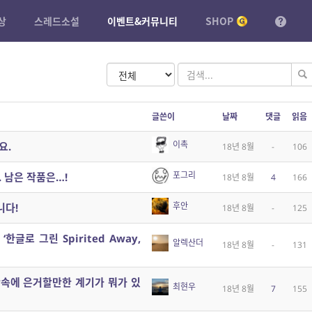
상
스레드소설
이벤트&커뮤니티
SHOP
글쓴이
날짜
댓글
읽음
이촉
요.
18년 8월
-
106
포그리
. 남은 작품은…!
18년 8월
4
166
후안
니다!
18년 8월
-
125
한글로 그린 Spirited Away,
알렉산더
18년 8월
-
131
산속에 은거할만한 계기가 뭐가 있
최현우
18년 8월
7
155