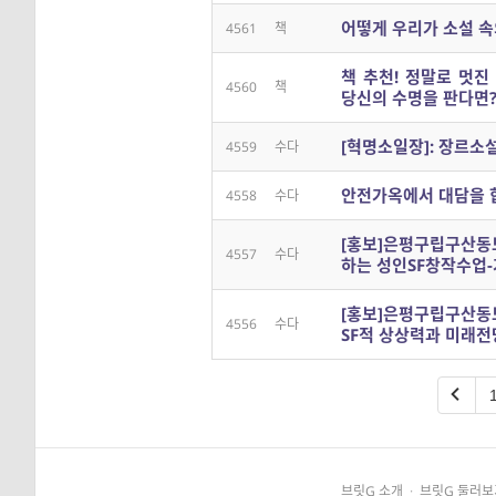
어떻게 우리가 소설 속
4561
책
책 추천! 정말로 멋진
4560
책
당신의 수명을 판다면
[혁명소일장]: 장르
4559
수다
안전가옥에서 대담을 
4558
수다
[홍보]은평구립구산동
4557
수다
하는 성인SF창작수업-
[홍보]은평구립구산동
4556
수다
SF적 상상력과 미래전
브릿G 소개
·
브릿G 둘러보