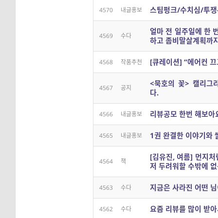
스팀펑크/수치심/투쟁
4570
내글홍보
얼마 전 일주일에 한 
4569
수다
하고 좀비말살계획까지
[큐레이션] “에어컨 끄
4568
작품추천
<묵호의 꽃> 캘리그
4567
공지
다.
리뷰공모 한번 해보아
4566
내글홍보
1권 완결한 이야기와 
4565
내글홍보
[김유진, 여름] 먼지처
4564
책
저 두려워할 수밖에 없
지금은 사라진 어떤 님
4563
수다
요즘 리뷰를 많이 받아
4562
수다