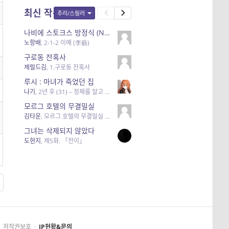
최신 작품
추리/스릴러
나비에 스토크스 방정식 (Navier-Stokes equation)
노항배
,
2-1-2 이예 (李藝)
구로동 잔혹사
제럴드김
,
1.구로동 잔혹사
루시 : 마녀가 죽었던 집
나기
,
2년 후 (31) – 정체를 알고 쫓았다면 괴담 취급을 못 받는 세상이니까요.
모르그 호텔의 무결밀실
김타운
,
모르그 호텔의 무결밀실 #프롤로그
그녀는 삭제되지 않았다
도현지
,
제5화. 「전이」
저작권보호
·
IP현황&문의