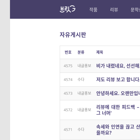
작품
리뷰
문학
자유게시판
번호
분류
제목
비가 내렸네요, 선선해
4575
내글홍보
저도 리뷰 보고 합니다
4574
수다
안녕하세요. 오랜만입
4573
내글홍보
리뷰에 대한 피드백 – ‘
4572
내글홍보
그 너머’
속세와 인연을 끊고 
4571
수다
을까요?