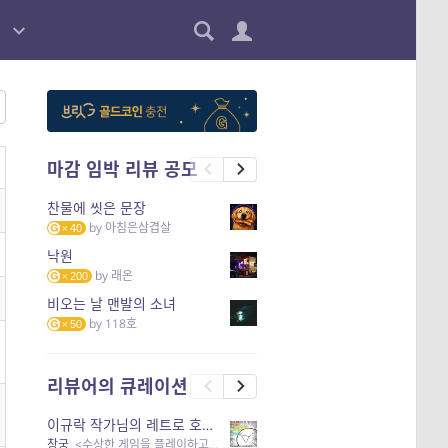
마감 임박 리뷰 공모
찬물에 씻은 문장
by
아침은삼겹살
40
낙원
by
래온
200
비오는 날 맨발의 소녀
by
118호
50
리뷰어의 큐레이션
이규락 작가님의 레트로 호러 리뷰
창궁
, <수상한 게임을 플레이하고 있어> 외 3개 작품