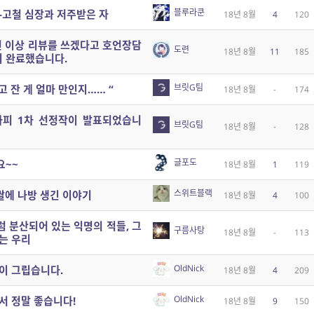
블루라쿤
-고철 심장과 저주받은 자
18년 8월
4
120
번 이상 리뷰를 쓰겠다고 호언장담
도련
18년 8월
11
185
 완료했습니다.
브릿G팀
고 잔 게 얼마 만인지…… “
18년 8월
-
174
라피 1차 선정작이 발표되었습니
브릿G팀
18년 8월
-
128
글포도
요~~
18년 8월
1
119
스위트블랙
쌀에 나방 생긴 이야기
18년 8월
4
100
럼 분산되어 있는 익명의 적들, 그
구름사탕
18년 8월
-
113
는 우리
OldNick
이 그립습니다.
18년 8월
4
209
OldNick
서 정말 좋습니다!
18년 8월
9
150