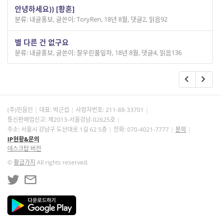
안녕하세요)) [황혼]
분류: 내글홍보
,
글쓴이: ToryRen
,
18년 8월
,
댓글2
,
읽음92
별 다른 건 없구요
분류: 내글홍보
,
글쓴이: 잘우린풀잎차
,
18년 8월
,
댓글4
,
읽음136
(주)민음인
대표: 박근섭
사업자번호:
211-88-33701
통신판매업신고: 제2013-서울강남-02625호
주소: 서울시 강남구 도산대로 1길 62 5층
전화: 070-4021-7777
문의
IP현황&문의
데스크탑 버전
©
황금가지
All rights reserved.