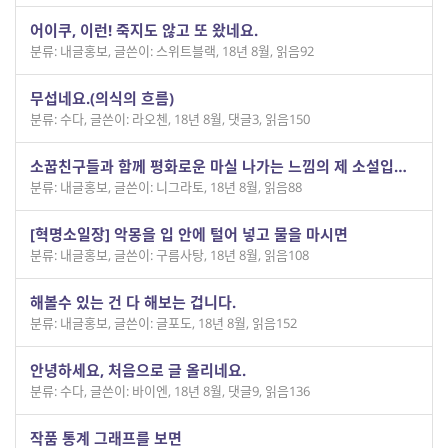
어이쿠, 이런! 죽지도 않고 또 왔네요.
분류: 내글홍보
,
글쓴이: 스위트블랙
,
18년 8월
,
읽음92
무섭네요.(의식의 흐름)
분류: 수다
,
글쓴이: 라오첸
,
18년 8월
,
댓글3
,
읽음150
소꿉친구들과 함께 평화로운 마실 나가는 느낌의 제 소설입니다^^
분류: 내글홍보
,
글쓴이: 니그라토
,
18년 8월
,
읽음88
[혁명소일장] 악몽을 입 안에 털어 넣고 물을 마시면
분류: 내글홍보
,
글쓴이: 구름사탕
,
18년 8월
,
읽음108
해볼수 있는 건 다 해보는 겁니다.
분류: 내글홍보
,
글쓴이: 글포도
,
18년 8월
,
읽음152
안녕하세요, 처음으로 글 올리네요.
분류: 수다
,
글쓴이: 바이엔
,
18년 8월
,
댓글9
,
읽음136
작품 통계 그래프를 보면