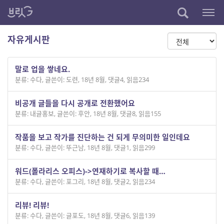
자유게시판
말로 업을 쌓네요.
분류: 수다
,
글쓴이: 도련
,
18년 8월
,
댓글4
,
읽음234
비공개 글들을 다시 공개로 전환했어요
분류: 내글홍보
,
글쓴이: 후안
,
18년 8월
,
댓글8
,
읽음155
작품을 보고 작가를 진단하는 건 되게 무의미한 일인데요
분류: 수다
,
글쓴이: 뚜근남
,
18년 8월
,
댓글1
,
읽음299
워드(폴라리스 오피스)->연재하기로 복사할 때…
분류: 수다
,
글쓴이: 포그리
,
18년 8월
,
댓글2
,
읽음234
리뷰! 리뷰!
분류: 수다
,
글쓴이: 글포도
,
18년 8월
,
댓글6
,
읽음139