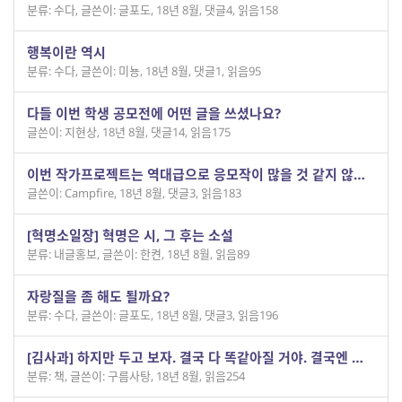
분류: 수다
,
글쓴이: 글포도
,
18년 8월
,
댓글4
,
읽음158
행복이란 역시
분류: 수다
,
글쓴이: 미뇽
,
18년 8월
,
댓글1
,
읽음95
다들 이번 학생 공모전에 어떤 글을 쓰셨나요?
글쓴이: 지현상
,
18년 8월
,
댓글14
,
읽음175
이번 작가프로젝트는 역대급으로 응모작이 많을 것 같지 않나요
글쓴이: Campfire
,
18년 8월
,
댓글3
,
읽음183
[혁명소일장] 혁명은 시, 그 후는 소설
분류: 내글홍보
,
글쓴이: 한켠
,
18년 8월
,
읽음89
자랑질을 좀 해도 될까요?
분류: 수다
,
글쓴이: 글포도
,
18년 8월
,
댓글3
,
읽음196
[김사과] 하지만 두고 보자. 결국 다 똑같아질 거야. 결국엔 모두 다 똑같이 좆같아진다.
분류: 책
,
글쓴이: 구름사탕
,
18년 8월
,
읽음254