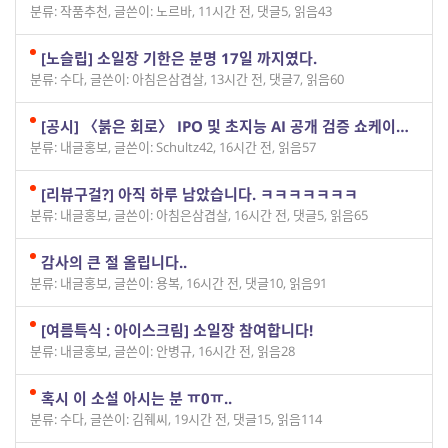
분류: 작품추천
,
글쓴이: 노르바
,
11시간 전
,
댓글5
,
읽음43
[노슬립] 소일장 기한은 분명 17일 까지였다.
분류: 수다
,
글쓴이: 아침은삼겹살
,
13시간 전
,
댓글7
,
읽음60
[공시] 〈붉은 회로〉 IPO 및 초지능 AI 공개 검증 쇼케이스 안내
분류: 내글홍보
,
글쓴이: Schultz42
,
16시간 전
,
읽음57
[리뷰구걸?] 아직 하루 남았습니다. ㅋㅋㅋㅋㅋㅋㅋ
분류: 내글홍보
,
글쓴이: 아침은삼겹살
,
16시간 전
,
댓글5
,
읽음65
감사의 큰 절 올립니다..
분류: 내글홍보
,
글쓴이: 용복
,
16시간 전
,
댓글10
,
읽음91
[여름특식 : 아이스크림] 소일장 참여합니다!
분류: 내글홍보
,
글쓴이: 안병규
,
16시간 전
,
읽음28
혹시 이 소설 아시는 분 ㅠ0ㅠ..
분류: 수다
,
글쓴이: 김줴씨
,
19시간 전
,
댓글15
,
읽음114