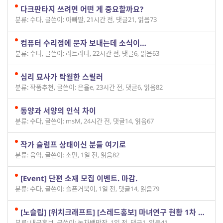
다크판타지 쓰려면 어떤 게 중요할까요?
분류: 수다
,
글쓴이: 아빠딸
,
21시간 전
,
댓글21
,
읽음73
컴퓨터 수리점에 문자 보내는데 소식이…
분류: 수다
,
글쓴이: 라트라다
,
22시간 전
,
댓글6
,
읽음63
심리 묘사가 탁월한 스릴러
분류: 작품추천
,
글쓴이: 은율e
,
23시간 전
,
댓글6
,
읽음82
동양과 서양의 인식 차이
분류: 수다
,
글쓴이: msM
,
24시간 전
,
댓글14
,
읽음67
작가 슬럼프 상태이신 분들 여기로
분류: 음악
,
글쓴이: 소만
,
1일 전
,
읽음82
[Event] 단편 소재 모집 이벤트. 마감.
분류: 수다
,
글쓴이: 슬픈거북이
,
1일 전
,
댓글14
,
읽음79
[노슬립] [위치크래프트] [스레드홍보] 마녀연구 현황 1차 보고서
분류: 내글홍보
,
글쓴이: 녹차백만잔
,
1일 전
,
댓글1
,
읽음41