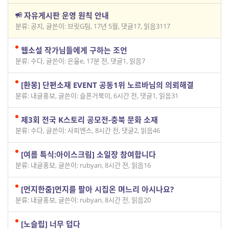
자유게시판 운영 원칙 안내
분류: 공지
,
글쓴이: 브릿G팀
,
17년 5월
,
댓글17
,
읽음3117
웹소설 작가님들에게 구하는 조언
분류: 수다
,
글쓴이: 은율e
,
17분 전
,
댓글1
,
읽음7
[환몽] 단편소재 EVENT 공동1위 노르바님의 의뢰해결
분류: 내글홍보
,
글쓴이: 슬픈거북이
,
6시간 전
,
댓글1
,
읽음31
제3회 전국 K스토리 공모전-충북 문화 소재
분류: 수다
,
글쓴이: 사피엔스
,
8시간 전
,
댓글2
,
읽음46
[여름 특식:아이스크림] 소일장 참여합니다
분류: 내글홍보
,
글쓴이: rubyan
,
8시간 전
,
읽음16
[먼지한줌]먼지를 팔아 시집온 며느리 아시나요?
분류: 내글홍보
,
글쓴이: rubyan
,
8시간 전
,
읽음20
[노슬립] 너무 덥다