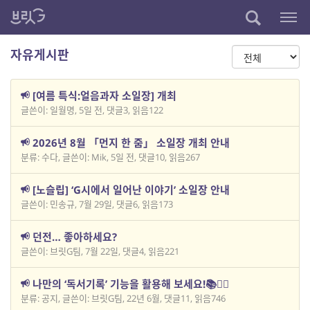
자유게시판
[여름 특식:얼음과자 소일장] 개최
글쓴이: 일월명
,
5일 전
,
댓글3
,
읽음122
2026년 8월 「먼지 한 줌」 소일장 개최 안내
분류: 수다
,
글쓴이: Mik
,
5일 전
,
댓글10
,
읽음267
[노슬립] ‘G시에서 일어난 이야기’ 소일장 안내
글쓴이: 민송규
,
7월 29일
,
댓글6
,
읽음173
던전… 좋아하세요?
글쓴이: 브릿G팀
,
7월 22일
,
댓글4
,
읽음221
나만의 ‘독서기록’ 기능을 활용해 보세요!📚🏃‍♀️
분류: 공지
,
글쓴이: 브릿G팀
,
22년 6월
,
댓글11
,
읽음746