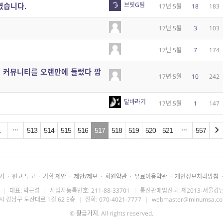
브릿G팀
였습니다.
17년 5월
18
183
17년 5월
3
103
17년 5월
7
174
 커뮤니티를 오랜만에 들렀다 깜
17년 5월
10
242
달바라기
17년 5월
1
147
1
513
514
515
516
517
518
519
520
521
557
기
·
원고 투고
·
기획 제안
·
제안/제보
·
회원약관
·
유료이용약관
·
개인정보처리방침
·
|
대표: 박근섭
|
사업자등록번호: 211-88-33701
|
통신판매업신고: 제2013-서울강남
시 강남구 도산대로 1길 62 5층
|
전화: 070-4021-7777
|
webmaster@minumsa.c
©
황금가지
. All rights reserved.