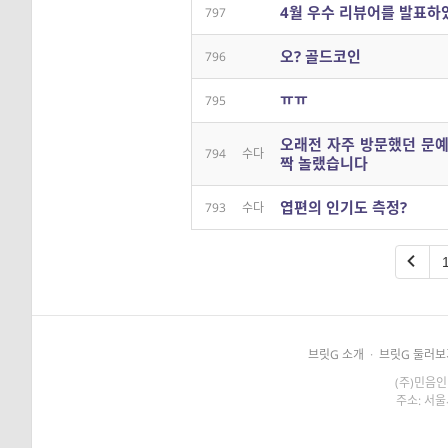
4월 우수 리뷰어를 발표하
797
오? 골드코인
796
ㅠㅠ
795
오래전 자주 방문했던 문예
794
수다
짝 놀랬습니다
엽편의 인기도 측정?
793
수다
브릿G 소개
·
브릿G 둘러보
(주)민음인
주소: 서울