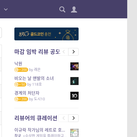
마감 임박 리뷰 공모
낙원
by
래온
200
비오는 날 맨발의 소녀
by
118호
50
경계의 처단자
by
도시10
200
리뷰어의 큐레이션
이규락 작가님의 레트로 호러 리뷰
창궁
, <수상한 게임을 플레이하고 있어> 외 3개 작품