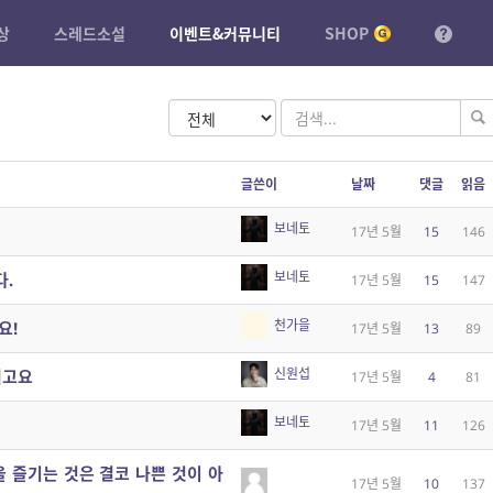
상
스레드소설
이벤트&커뮤니티
SHOP
글쓴이
날짜
댓글
읽음
보네토
17년 5월
15
146
보네토
.
17년 5월
15
147
천가을
요!
17년 5월
13
89
신원섭
려고요
17년 5월
4
81
보네토
17년 5월
11
126
을 즐기는 것은 결코 나쁜 것이 아
17년 5월
10
137