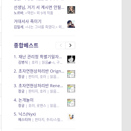
선생님, 거기 서 계시면 안될 것 같은데요-역할 클리셰를 비튼 작품들
노르바
, <역린> 외 9개 작품
거대서사 죽이기
김밀세
, <나는 그녀를 죽였다.> 외 1개 작품
종합베스트
1.
재난 관리청 특별기밀자료들
김병식
|
호러
| 읽음
, 구독
, 응원96, 리뷰3
×5
2.
초자연현상처리반 Orignal + True Ending
창궁
|
판타지, 호러
| 읽음
, 구독
, 응원6
×5
3.
초자연현상처리반 Renewal
창궁
|
판타지, 호러
| 읽음
, 구독
, 응원82, 리뷰4
×5
4.
논개놀이
창궁
|
호러, 로맨스
| 읽음
, 공감11, 응원25
×5
5.
닉스(Nyx)
헤스티아
|
판타지, 추리/스릴러
| 읽음
, 구독
, 응원434
×5