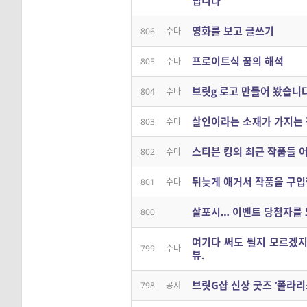
닙니다
영화를 보고 글쓰기
806
수다
프로이트식 꿈의 해석
805
수다
브릿g 로고 만들어 봤습니다
804
수다
살인이라는 소재가 가지는 
803
수다
스티븐 킹의 최근 작품들 
802
수다
뒤늦게 애거서 작품을 구입
801
수다
살포시… 이벤트 당첨자를 
800
여기다 써도 될지 모르겠지
799
수다
뷰.
브릿G샵 신상 굿즈 ‘폴라리스
798
공지