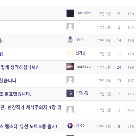
Campfire
17년 5월
5
120
17년 5월
2
134
r2d2
.
17년 5월
14
156
천가을
갭
17년 5월
11
128
montesur
어떻게 생각하십니까?
17년 5월
24
199
했습니다.
17년 5월
13
137
브릿G팀
또 발표했습니다.
17년 5월
2
115
만, 한강작가 채식주의자 1장 리
17년 5월
3
426
영국쥐
 랩소디’ 유선 노트 5종 출시!
17년 5월
8
218