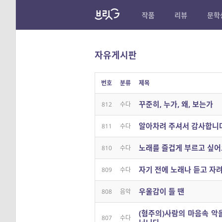
작품
리뷰
문학
자유게시판
번호
분류
제목
꾸준히, 누가, 왜, 보는가
812
수다
알아차려 주셔서 감사합니다
811
수다
노래를 즐겁게 부르고 싶어
810
수다
자기 전에 노래나 듣고 자
809
수다
우울감이 들 땐
808
음악
(혐주의)사람의 마음속 악
807
수다