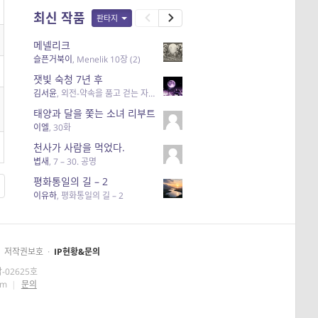
최신 작품
판타지
메넬리크
슬픈거북이
,
Menelik 10장 (2)
잿빛 숙청 7년 후
김서윤
,
외전-약속을 품고 걷는 자:핸딘 하르마(3)
태양과 달을 쫓는 소녀 리부트
이엘
,
30화
천사가 사람을 먹었다.
볍새
,
7 – 30. 공명
평화통일의 길 – 2
이유하
,
평화통일의 길 – 2
저작권보호
·
IP현황&문의
-02625호
om
|
문의