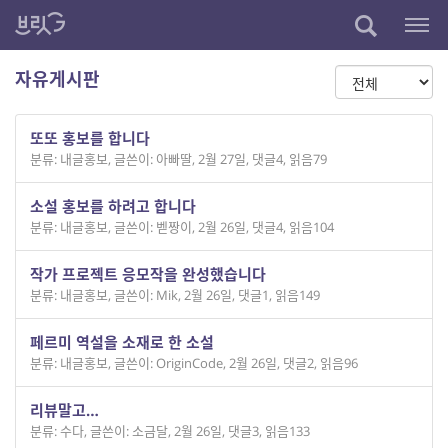
자유게시판
또또 홍보를 합니다
분류: 내글홍보
,
글쓴이: 아빠딸
,
2월 27일
,
댓글4
,
읽음79
소설 홍보를 하려고 합니다
분류: 내글홍보
,
글쓴이: 벧짱이
,
2월 26일
,
댓글4
,
읽음104
작가 프로젝트 응모작을 완성했습니다
분류: 내글홍보
,
글쓴이: Mik
,
2월 26일
,
댓글1
,
읽음149
페르미 역설을 소재로 한 소설
분류: 내글홍보
,
글쓴이: OriginCode
,
2월 26일
,
댓글2
,
읽음96
리뷰말고…
분류: 수다
,
글쓴이: 소금달
,
2월 26일
,
댓글3
,
읽음133