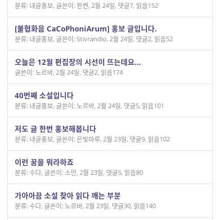
분류: 내글홍보
,
글쓴이: 한켠
,
2월 24일
,
댓글7
,
읽음152
[불협화음 CaCoPhoniArum] 홍보 글입니다.
분류: 내글홍보
,
글쓴이: Stivrandio
,
2월 24일
,
댓글2
,
읽음52
오늘은 12월 편집장의 시선이 뜨는데요…
글쓴이: 노르바
,
2월 24일
,
댓글2
,
읽음174
40번째 소설입니다
분류: 내글홍보
,
글쓴이: 노르바
,
2월 24일
,
댓글5
,
읽음101
저도 글 한번 홍보해봅니다
분류: 내글홍보
,
글쓴이: 은빛마루
,
2월 23일
,
댓글9
,
읽음102
이런 꿈을 뭐라하죠
분류: 수다
,
글쓴이: 소만
,
2월 23일
,
댓글5
,
읽음80
가아아끔 소설 찾아 읽다 깨는 부분
분류: 수다
,
글쓴이: 노르바
,
2월 23일
,
댓글30
,
읽음140