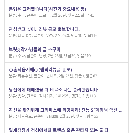
본업은 그러했습니다(사진과 중요내용 펑)
분류: 수다
,
글쓴이: 노르바
,
2월 26일
,
댓글22
,
읽음143
관심받고 싶어.. 리뷰 공모 홍보합니다.
분류: 내글홍보
,
글쓴이: VVY
,
2월 26일
,
댓글10
,
읽음116
브릿g 작가님들의 글 추구미
분류: 수다
,
글쓴이: 담장
,
2월 25일
,
댓글30
,
읽음210
🍊혼저옵서예🍊(팬픽리뷰글 홍보)
분류: 리뷰추천
,
글쓴이: 난네코
,
2월 25일
,
댓글3
,
읽음67
당신에게 패배했을 때 비로소 나는 승리했습니다
분류: 음악
,
글쓴이: 김나이리
,
2월 25일
,
댓글6
,
읽음113
자신을 찾기위해 그라파스에 리깅하라! 전통 SF메카닉 액션 리깅포더퍼펙트
분류: 내글홍보
,
글쓴이: Valuse
,
2월 25일
,
댓글1
,
읽음66
일제강점기 경성에서의 로맨스 혹은 판타지 또는 둘 다