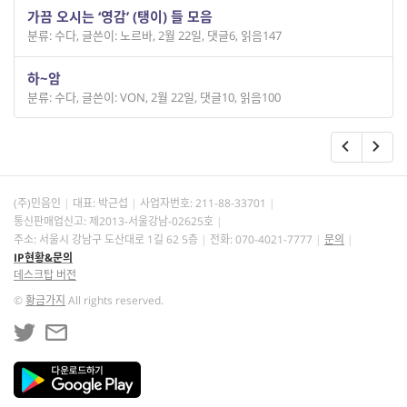
가끔 오시는 ‘영감’ (탱이) 들 모음
분류: 수다
,
글쓴이: 노르바
,
2월 22일
,
댓글6
,
읽음147
하~암
분류: 수다
,
글쓴이: VON
,
2월 22일
,
댓글10
,
읽음100
(주)민음인
대표: 박근섭
사업자번호:
211-88-33701
통신판매업신고: 제2013-서울강남-02625호
주소: 서울시 강남구 도산대로 1길 62 5층
전화: 070-4021-7777
문의
IP현황&문의
데스크탑 버전
©
황금가지
All rights reserved.