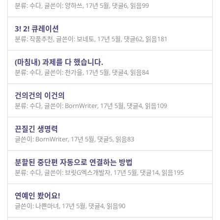
분류: 수다
,
글쓴이: 양하쓰
,
17년 5월
,
댓글6
,
읽음99
3! 2! 큐레이션
분류: 작품추천
,
글쓴이: 보네토
,
17년 5월
,
댓글62
,
읽음181
(마침내) 과제를 다 했습니다.
분류: 수다
,
글쓴이: 천가을
,
17년 5월
,
댓글4
,
읽음84
건의건의 이건의
분류: 수다
,
글쓴이: BornWriter
,
17년 5월
,
댓글4
,
읽음109
끈질긴 생명력
글쓴이: BornWriter
,
17년 5월
,
댓글5
,
읽음83
분할된 중단편 자동으로 연결하는 방법
분류: 수다
,
글쓴이: 브릿G엑스개발자
,
17년 5월
,
댓글14
,
읽음195
연예인 봤어요!
글쓴이: 나쁜마녀
,
17년 5월
,
댓글4
,
읽음90