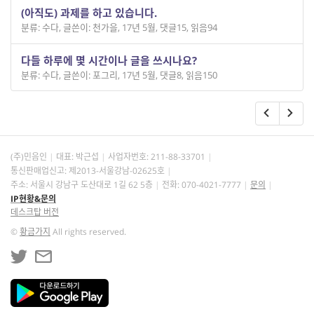
(아직도) 과제를 하고 있습니다.
분류: 수다
,
글쓴이: 천가을
,
17년 5월
,
댓글15
,
읽음94
다들 하루에 몇 시간이나 글을 쓰시나요?
분류: 수다
,
글쓴이: 포그리
,
17년 5월
,
댓글8
,
읽음150
(주)민음인
대표: 박근섭
사업자번호:
211-88-33701
통신판매업신고: 제2013-서울강남-02625호
주소: 서울시 강남구 도산대로 1길 62 5층
전화: 070-4021-7777
문의
IP현황&문의
데스크탑 버전
©
황금가지
All rights reserved.