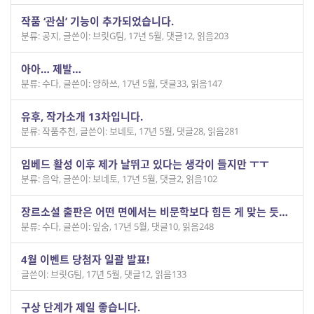
작품 ‘관심’ 기능이 추가되었습니다.
분류: 공지
,
글쓴이: 브릿G팀
,
17년 5월
,
댓글12
,
읽음203
아아… 제발…
분류: 수다
,
글쓴이: 양하쓰
,
17년 5월
,
댓글33
,
읽음147
유후, 작가소개 13차입니다.
분류: 작품추천
,
글쓴이: 보네토
,
17년 5월
,
댓글28
,
읽음281
임베드 활성 이후 제가 날뛰고 있다는 생각이 들지만 ㅜㅜ
분류: 음악
,
글쓴이: 보네토
,
17년 5월
,
댓글2
,
읽음102
장르소설 출판은 어떤 면에서는 비문학보다 힘든 게 맞는 듯…
분류: 수다
,
글쓴이: 잎숨
,
17년 5월
,
댓글10
,
읽음248
4월 이벤트 당첨자 일괄 발표!
글쓴이: 브릿G팀
,
17년 5월
,
댓글12
,
읽음133
구상 단계가 제일 좋습니다.