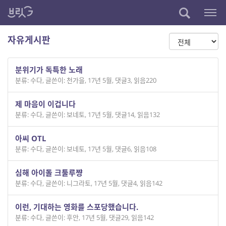
자유게시판
분위기가 독특한 노래
분류: 수다
,
글쓴이: 천가을
,
17년 5월
,
댓글3
,
읽음220
제 마음이 이겁니다
분류: 수다
,
글쓴이: 보네토
,
17년 5월
,
댓글14
,
읽음132
아씨 OTL
분류: 수다
,
글쓴이: 보네토
,
17년 5월
,
댓글6
,
읽음108
심해 아이돌 크툴루쨩
분류: 수다
,
글쓴이: 니그라토
,
17년 5월
,
댓글4
,
읽음142
이런, 기대하는 영화를 스포당했습니다.
분류: 수다
,
글쓴이: 후안
,
17년 5월
,
댓글29
,
읽음142