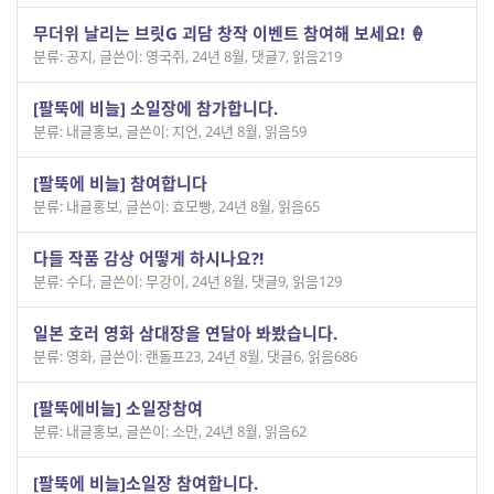
무더위 날리는 브릿G 괴담 창작 이벤트 참여해 보세요! 🍦
분류: 공지
,
글쓴이: 영국쥐
,
24년 8월
,
댓글7
,
읽음219
[팔뚝에 비늘] 소일장에 참가합니다.
분류: 내글홍보
,
글쓴이: 지언
,
24년 8월
,
읽음59
[팔뚝에 비늘] 참여합니다
분류: 내글홍보
,
글쓴이: 효모빵
,
24년 8월
,
읽음65
다들 작품 감상 어떻게 하시나요?!
분류: 수다
,
글쓴이: 무강이
,
24년 8월
,
댓글9
,
읽음129
일본 호러 영화 삼대장을 연달아 봐봤습니다.
분류: 영화
,
글쓴이: 랜돌프23
,
24년 8월
,
댓글6
,
읽음686
[팔뚝에비늘] 소일장참여
분류: 내글홍보
,
글쓴이: 소만
,
24년 8월
,
읽음62
[팔뚝에 비늘]소일장 참여합니다.