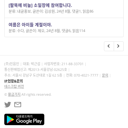
[팔뚝에 비늘] 소일장에 참여합니다.
분류: 내글홍보
,
글쓴이: 김상원
,
24년 8월
,
댓글1
,
읽음86
여름은 아이들 계절이야.
분류: 수다
,
글쓴이: 제오
,
24년 8월
,
댓글6
,
읽음114
(주)민음인
대표: 박근섭
사업자번호:
211-88-33701
통신판매업신고: 제2013-서울강남-02625호
주소: 서울시 강남구 도산대로 1길 62 5층
전화: 070-4021-7777
문의
IP현황&문의
데스크탑 버전
©
황금가지
All rights reserved.