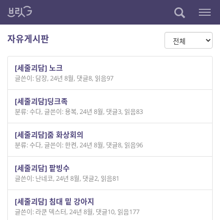
자유게시판
[세줄괴담] 노크
글쓴이: 담장
,
24년 8월
,
댓글8
,
읽음97
[세줄괴담]딩크족
분류: 수다
,
글쓴이: 용복
,
24년 8월
,
댓글3
,
읽음83
[세줄괴담]줌 화상회의
분류: 수다
,
글쓴이: 한켠
,
24년 8월
,
댓글8
,
읽음96
[세줄괴담] 팥빙수
글쓴이: 난네코
,
24년 8월
,
댓글2
,
읽음81
[세줄괴담] 침대 밑 강아지
글쓴이: 라쿤 덱스터
,
24년 8월
,
댓글10
,
읽음177